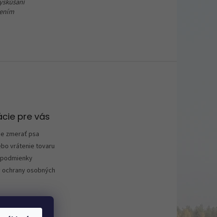
yskúšaní
šením
cie pre vás
ne zmerať psa
bo vrátenie tovaru
podmienky
 ochrany osobných