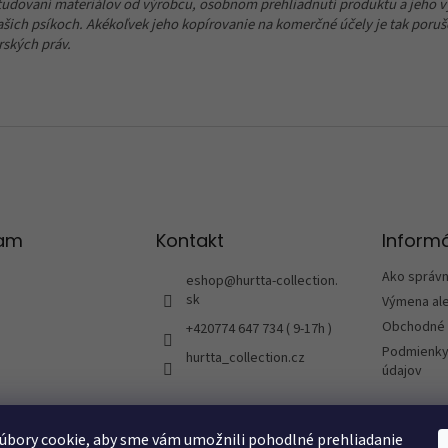
tudovaní materiálov od výrobcu, osobnom prehliadnutí produktu a jeho v
ašich psíkoch. Akékoľvek jeho kopírovanie na komerčné účely je tak poru
rských práv.
ram
Kontakt
Informá
Ako správ
eshop
@
hurtta-collection.
sk
Výmena ale
Obchodné 
+420774 647 734 ( 9-17h )
Podmienky
hurtta_collection.cz
údajov
úbory cookie, aby sme vám umožnili pohodlné prehliadanie