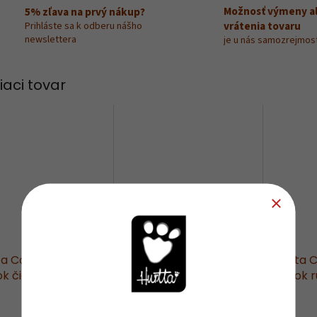
Možnosť výmeny a
5% zľava na prvý nákup?
vrátenia tovaru
Prihláste sa k odberu nášho
newslettera
je u nás samozrejmos
iaci tovar
ta Casual ECO
Hurtta Casual ECO
Hurtta 
ok čierný
obojok škoricový
obojok 
Skladom
(2 ks)
Skladom
(4 ks)