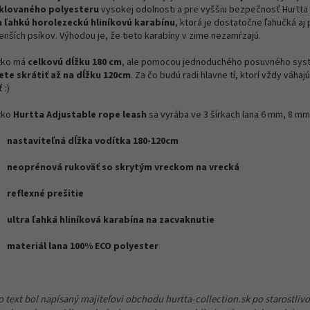
klovaného polyesteru
vysokej odolnosti a pre vyššiu bezpečnosť Hurtta p
a ľahkú horolezeckú hliníkovú karabínu
, ktorá je dostatočne ľahučká aj 
enších psíkov.
Výhodou je, že tieto karabíny v zime nezamŕzajú.
tko má
celkovú dĺžku 180 cm
, ale pomocou jednoduchého posuvného sys
te skrátiť až na dĺžku 120cm
. Za čo budú radi hlavne tí, ktorí vždy váhaj
 :)
tko
Hurtta Adjustable rope leash
sa vyrába ve 3 šírkach lana 6 mm, 8 m
nastaviteľná dĺžka vodítka 180-120cm
neoprénová rukoväť so skrytým vreckom na vrecká
reflexné prešitie
ultra ľahká hliníková karabína na zacvaknutie
materiál lana 100% ECO polyester
o text bol napísaný majiteľovi obchodu hurtta-collection.sk po starostliv