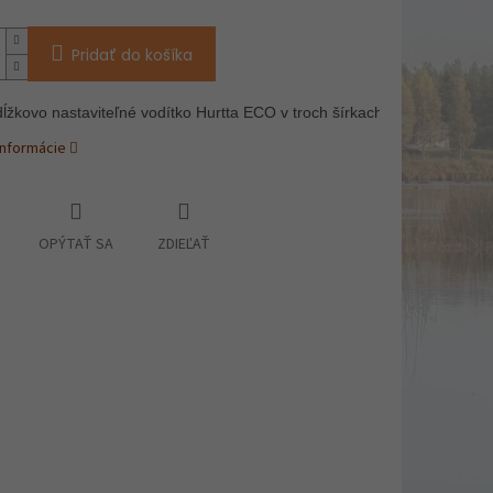
Pridať do košíka
ĺžkovo nastaviteľné vodítko Hurtta ECO v troch šírkach lana
informácie
OPÝTAŤ SA
ZDIEĽAŤ