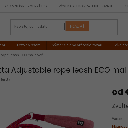
AKO SPRÁVNE ZMERAŤ PSA
VÝMENA ALEBO VRÁTENIE TOVARU
O
HĽADAŤ
oor
Leto so psom
Výmena alebo vrátenie tovaru
Ako sp
e rope leash ECO malinové
tta Adjustable rope leash ECO mal
Hurtta
od
Jednotk
Zvoľte
cena:
Variant
Možnosti