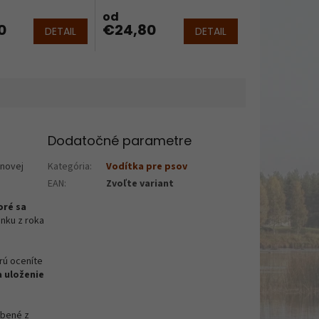
od
0
€24,80
DETAIL
DETAIL
Dodatočné parametre
inovej
Kategória
:
Vodítka pre psov
EAN
:
Zvoľte variant
oré sa
enku z roka
rú oceníte
 uloženie
obené z