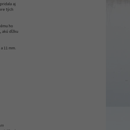
ridala aj
pre tých
tému ho
ú, akú dĺžku
m a 11 mm.
om