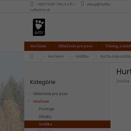
Prejsť
+420774 647 734 ( 9-17h )
eshop@hurtta-
na
collection.sk
obsah
Venčenie
Oblečenie pre psov
Tréning a outd
Domov
Venčenie
Vodítka
Hurtta Adjustabl
B
Hur
o
Preskočiť
č
Kategórie
Značka:
kategórie
n
ý
Oblečenie pre psov
p
Venčenie
a
Postroje
n
e
Obojky
l
Vodítka