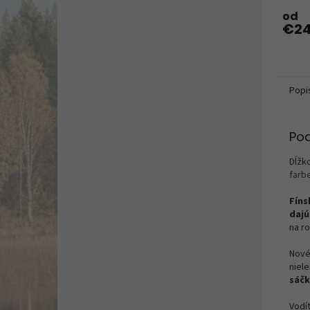
od
€24
Popi
Po
Dĺžk
farbe
Fíns
dajú
na r
Nové
niel
sáč
Vodí