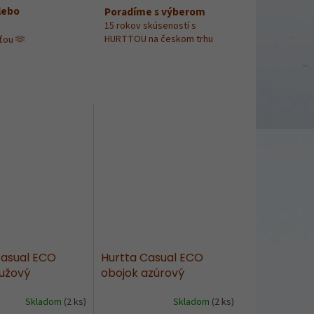
lebo
Poradíme s výberom
15 rokov skúseností s
HURTTOU na českom trhu
ťou 🫶
Casual ECO
Hurtta Casual ECO
ružový
obojok azúrový
Skladom
(2 ks)
Skladom
(2 ks)