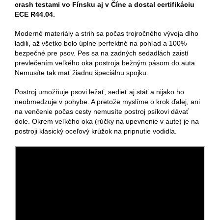
crash testami vo Fínsku aj v Číne a dostal certifikáciu
ECE R44.04.
Moderné materiály a strih sa počas trojročného vývoja dlho
ladili, až všetko bolo úplne perfektné na pohľad a 100%
bezpečné pre psov.
Pes sa na zadných sedadlách zaistí
prevlečením veľkého oka postroja bežným pásom do auta.
Nemusíte tak mať žiadnu špeciálnu spojku.
Postroj umožňuje psovi ležať, sedieť aj stáť a nijako ho
neobmedzuje v pohybe.
A pretože myslíme o krok ďalej, ani
na venčenie počas cesty nemusíte postroj psíkovi dávať
dole.
Okrem veľkého oka (rúčky na upevnenie v aute) je na
postroji klasický oceľový krúžok na pripnutie vodidla.