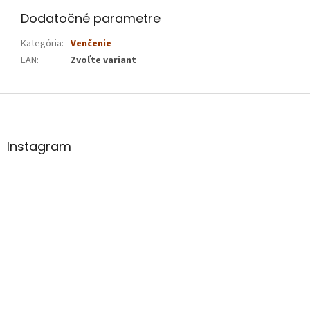
Dodatočné parametre
Kategória
:
Venčenie
EAN
:
Zvoľte variant
Z
á
p
ä
Instagram
t
i
e