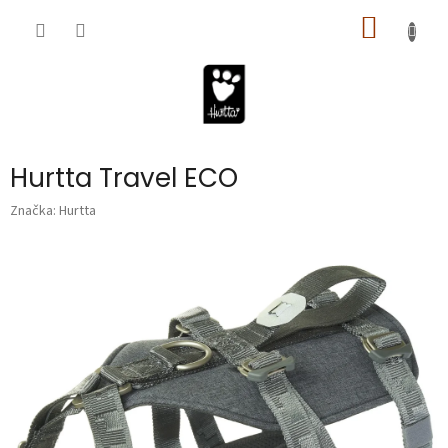
Prejsť
NÁKU
na
obsah
KOŠÍK
Hurtta Travel ECO
Značka:
Hurtta