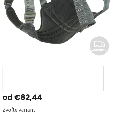
Z
ZADARMO
A
D
A
R
M
od
€82,44
O
Jednotková
Zvoľte variant
cena: