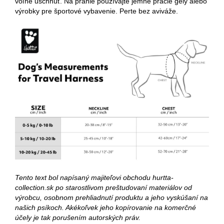
voľne uschnúť.
Na pranie používajte jemné pracie gély alebo
výrobky pre športové vybavenie.
Perte bez aviváže.
Tento text bol napísaný majiteľovi obchodu hurtta-
collection.sk po starostlivom preštudovaní materiálov od
výrobcu, osobnom prehliadnutí produktu a jeho vyskúšaní na
našich psíkoch. Akékoľvek jeho kopírovanie na komerčné
účely je tak porušením autorských práv.