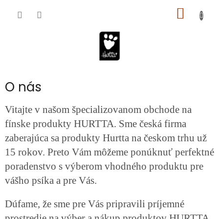
Prejsť
NÁKU
na
obsah
KOŠÍK
O nás
Vitajte v našom špecializovanom obchode na
fínske produkty HURTTA.
Sme česká firma
zaberajúca sa produkty Hurtta na českom trhu už
15 rokov.
Preto Vám môžeme ponúknuť perfektné
poradenstvo s výberom vhodného produktu pre
vášho psíka a pre Vás.
Dúfame, že sme pre Vás pripravili príjemné
prostredie na výber a nákup produktov HURTTA.