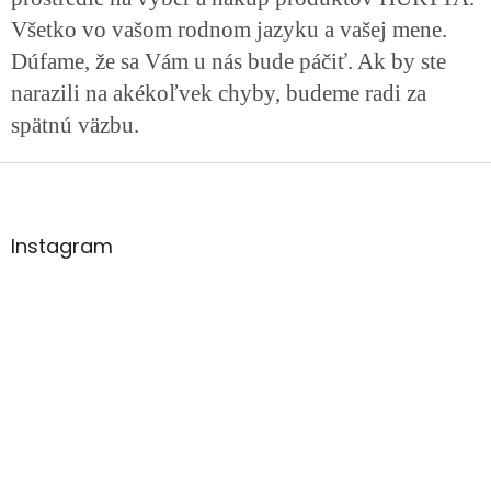
Všetko vo vašom rodnom jazyku a vašej mene.
Dúfame, že sa Vám u nás bude páčiť. Ak by ste
narazili na akékoľvek chyby, budeme radi za
spätnú väzbu.
Z
á
p
ä
Instagram
t
i
e