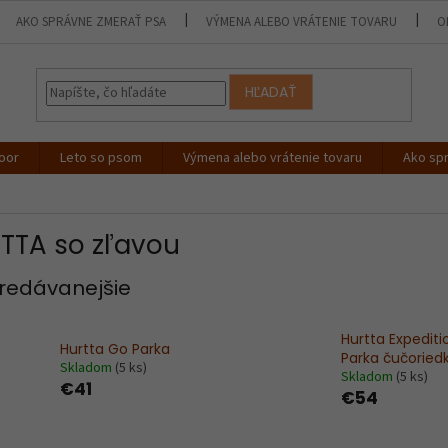
AKO SPRÁVNE ZMERAŤ PSA
VÝMENA ALEBO VRÁTENIE TOVARU
O
HĽADAŤ
oor
Leto so psom
Výmena alebo vrátenie tovaru
Ako sp
TTA so zľavou
redávanejšie
Hurtta Expediti
Hurtta Go Parka
Parka čučoried
Skladom
(5 ks)
Skladom
(5 ks)
€41
€54