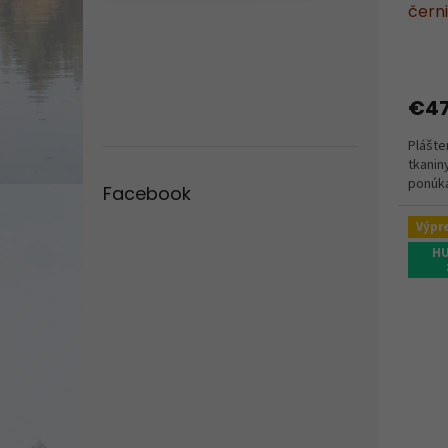
čern
€4
Plášte
tkanin
ponúka
Facebook
Výpr
HU