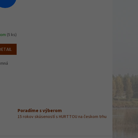
dom
(5 ks)
DETAIL
zimná
Poradíme s výberom
15 rokov skúseností s HURTTOU na českom trhu