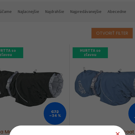
účame
Najlacnejšie
Najdrahšie
Najpredávanejšie
Abecedne
OTVORIŤ FILTER
RTTA so
HURTTA so
zľavou
zľavou
€72
–34 %
ta Monsoon Rain coat
Hurtta Monsoon Rain coat