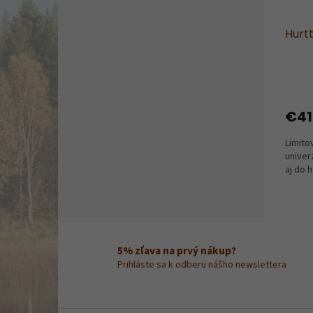
Hurt
€41
Limito
univer
aj do h
5% zľava na prvý nákup?
Prihláste sa k odberu nášho newslettera