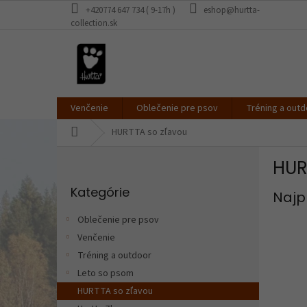
Prejsť
+420774 647 734 ( 9-17h )
eshop@hurtta-
na
collection.sk
obsah
Venčenie
Oblečenie pre psov
Tréning a outd
Domov
HURTTA so zľavou
B
HUR
o
Preskočiť
č
Kategórie
kategórie
Najp
n
ý
Oblečenie pre psov
p
Venčenie
a
Tréning a outdoor
n
e
Leto so psom
l
HURTTA so zľavou