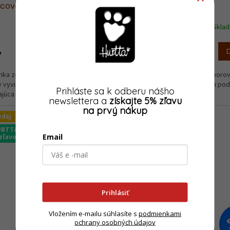
icová
čučoriedková
Skladom
(1 ks)
Skla
DETAIL
7
€47
od
nka zo špeciálnej outdoorovej
Pláštenka zo špeciálnej outdoorov
y vyvinutá do náročných podmienok,
tkaniny vyvinutá do náročných po
Prihláste sa k odberu nášho
júca účinnú...
ponúkajúca účinnú...
newslettera a
získajte 5% zľavu
na prvý nákup
edaj
RTTA so
Email
zľavou
Prihlásiť
Vložením e-mailu súhlasíte s
podmienkami
€68,40
ochrany osobných údajov
–40 %