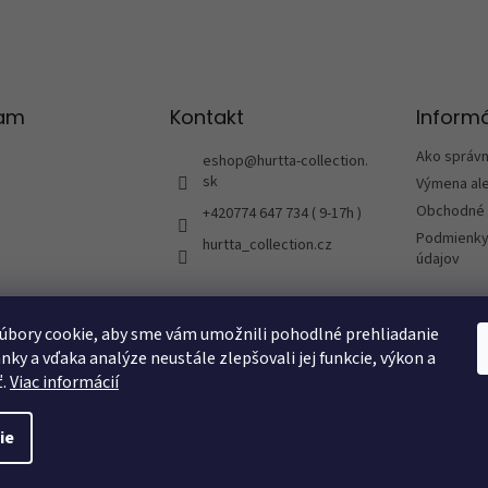
p
r
v
k
y
ram
Kontakt
Informá
v
ý
p
Ako správ
eshop
@
hurtta-collection.
i
sk
Výmena ale
s
Obchodné 
+420774 647 734 ( 9-17h )
u
Podmienky
hurtta_collection.cz
údajov
úbory cookie, aby sme vám umožnili pohodlné prehliadanie
nky a vďaka analýze neustále zlepšovali jej funkcie, výkon a
vať na Instagrame
ť.
Viac informácií
ie
radené.