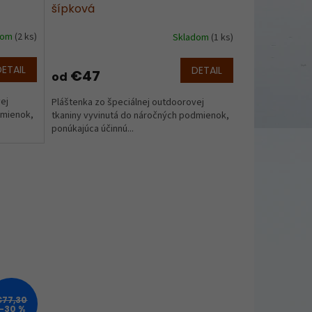
šípková
dom
(2 ks)
Skladom
(1 ks)
DETAIL
DETAIL
€47
od
ej
Pláštenka zo špeciálnej outdoorovej
dmienok,
tkaniny vyvinutá do náročných podmienok,
ponúkajúca účinnú...
€77,30
–30 %