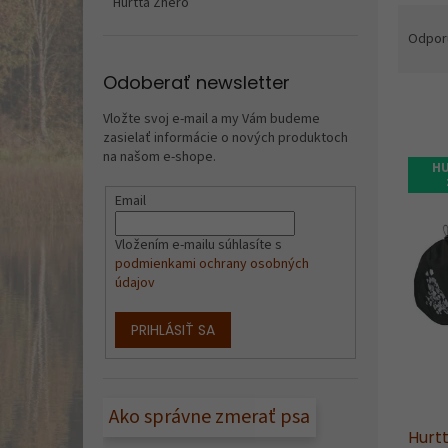
Hurtta Zhero
R
a
Odpor
d
e
Odoberať newsletter
n
Vložte svoj e-mail a my Vám budeme
i
zasielať informácie o nových produktoch
e
V
na našom e-shope.
p
HU
ý
r
p
Email
o
i
d
s
Vložením e-mailu súhlasíte s
u
p
podmienkami ochrany osobných
k
údajov
r
t
o
o
d
PRIHLÁSIŤ SA
v
u
k
t
Ako správne zmerať psa
o
Hurt
v