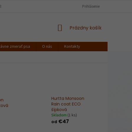
BCHODNÉ PODMIENKY
PODMIENKY OCHRANY OSOBNÝCH ÚDAJOV
Prihlásenie
NÁKUPNÝ
Prázdny košík
KOŠÍK
rávne zmerať psa
O nás
Kontakty
Hurtta Monsoon
on
Rain coat ECO
ková
šípková
Skladom
(1 ks)
€47
od