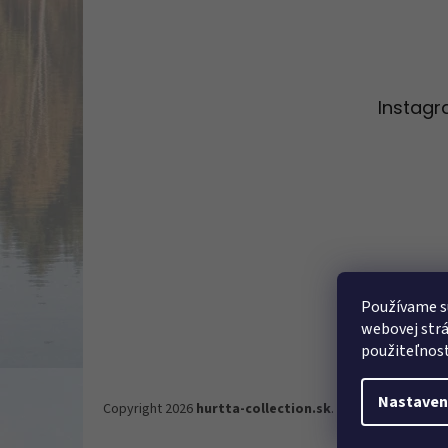
Z
á
p
ä
t
Instag
i
e
Používame s
webovej strá
Sledo
použiteľnos
Nastaven
Copyright 2026
hurtta-collection.sk
. Všetky práva vyh