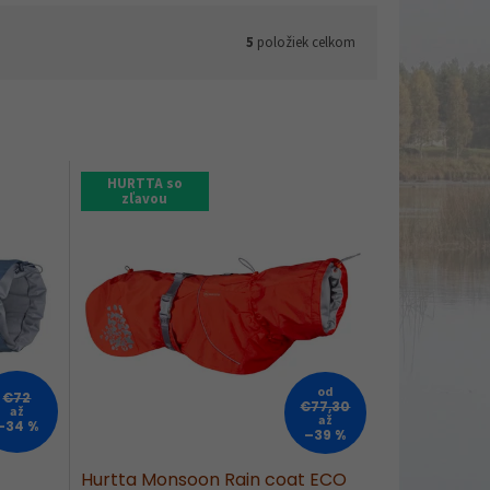
5
položiek celkom
HURTTA so
zľavou
od
€72
€77,30
až
až
–34 %
–39 %
Hurtta Monsoon Rain coat ECO