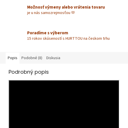
Možnosť výmeny alebo vrátenia tovaru
je u nás samozrejmosťou 🫶
Poradíme s výberom
15 rokov skúseností s HURTTOU na českom trhu
Popis
Podobné (8)
Diskusia
Podrobný popis