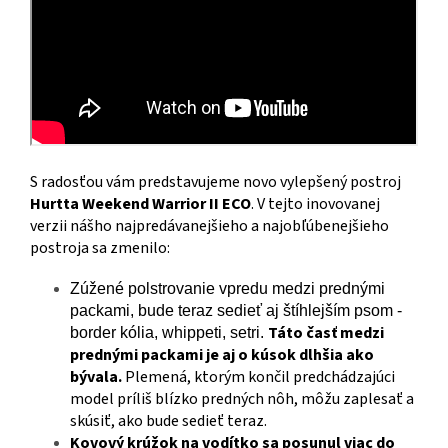
S radosťou vám predstavujeme novo vylepšený postroj
Hurtta Weekend Warrior II ECO
. V tejto inovovanej
verzii nášho najpredávanejšieho a najobľúbenejšieho
postroja sa zmenilo:
Zúžené polstrovanie vpredu medzi prednými
packami, bude teraz sedieť aj štíhlejším psom -
Táto časť medzi
border kólia, whippeti, setri.
prednými packami je aj o kúsok dlhšia ako
bývala.
Plemená, ktorým končil predchádzajúci
model príliš blízko predných nôh, môžu zaplesať a
skúsiť, ako bude sedieť teraz.
Kovový krúžok na vodítko sa posunul viac do