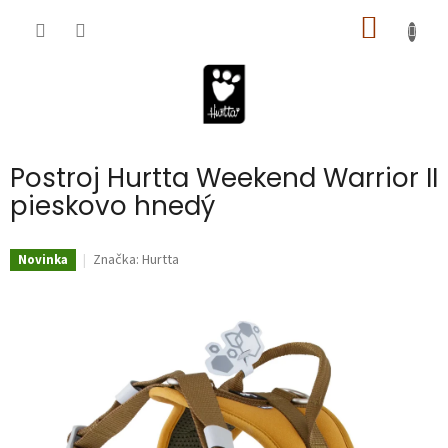
Prejsť
NÁKU
na
obsah
KOŠÍK
Postroj Hurtta Weekend Warrior II
pieskovo hnedý
Značka:
Hurtta
Novinka