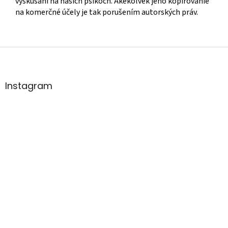
vyskúšaní na našich psíkoch. Akékoľvek jeho kopírovanie
na komerčné účely je tak porušením autorských práv.
Z
á
p
ä
Instagram
t
i
e