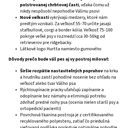
polstrovanej chrbtovej časti
, vďaka čomu už
nikdy nespôsobí nepohodlie Vášmu psovi
Nové veľkosti
vykrývajú medzery, ktoré nám
predtým vznikali. Za veľkosť 55-70 určite jasajú
stafbullové, corgi a border kólia. Veľkosť 75-100
pokryje veľké psy v rozmedzí cca 30-50kg od
retrieverov pre ridgebacky.
Látkové logo Hurtta namiesto gumového
Dôvody prečo bude váš pes aj vy postroj milovať:
Širšie rozpätie nastaviteľných popruhov
na krku
a hrudníku zaistí pohodlné nosenie bez ohľadu na
veľkosť alebo tvar Vášho psa
Rýchloupínacie pracky uľahčujú zapínanie a
odopínanie bez námahy a eliminujú potrebu
zdvíhať predné nohy psa (ocenia nielen starší psy a
ortopedickí pacienti)
Povrchová tkanina postroja je z certifikovaného
recyklovaného polyesteru, zatiaľ čo priedušná
sieťovaná podšívka poskytuje optimálne pohodlie