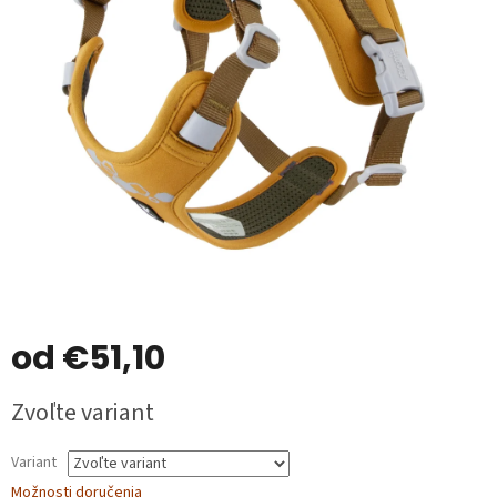
od
€51,10
Jednotková
Zvoľte variant
cena:
Variant
Možnosti doručenia