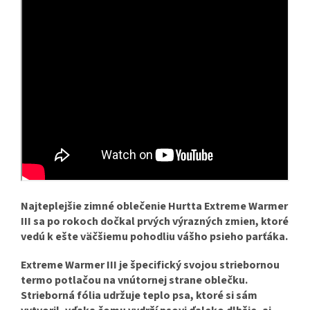
Najteplejšie zimné oblečenie Hurtta Extreme Warmer
III sa po rokoch dočkal prvých výrazných zmien, ktoré
vedú k ešte väčšiemu pohodliu vášho psieho parťáka.
Extreme Warmer III je špecifický svojou striebornou
termo potlačou na vnútornej strane oblečku.
Strieborná fólia udržuje teplo psa, ktoré si sám