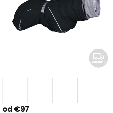
Z
ZADARMO
A
D
A
R
M
od
€97