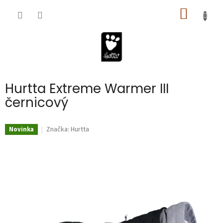
Prejsť
NÁKU
na
obsah
KOŠÍK
Hurtta Extreme Warmer III
černicový
Značka:
Hurtta
Novinka