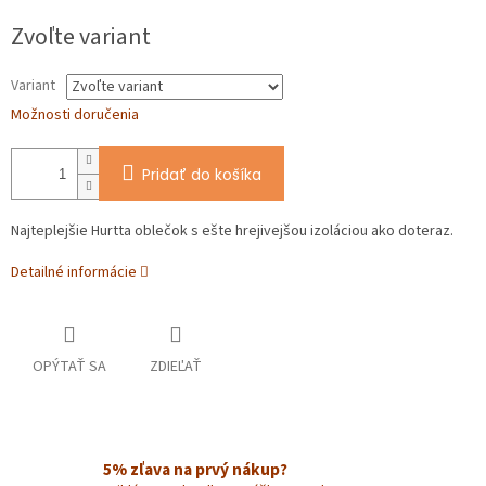
O
Jednotková
Zvoľte variant
cena:
Variant
Možnosti doručenia
Pridať do košíka
Najteplejšie Hurtta oblečok s ešte hrejivejšou izoláciou ako doteraz.
Detailné informácie
OPÝTAŤ SA
ZDIEĽAŤ
5% zľava na prvý nákup?