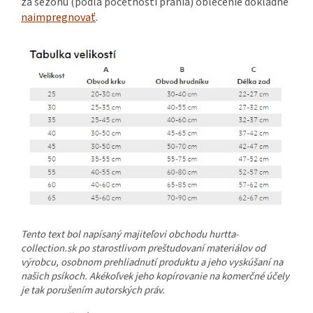
za sezónu (podľa početnosti prania) oblečenie dôkladne
naimpregnovať
.
Tento text bol napísaný majiteľovi obchodu hurtta-
collection.sk po starostlivom preštudovaní materiálov od
výrobcu, osobnom prehliadnutí produktu a jeho vyskúšaní na
našich psíkoch. Akékoľvek jeho kopírovanie na komerčné účely
je tak porušením autorských práv.