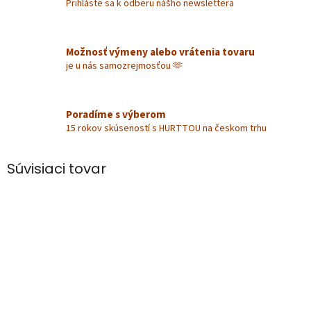
Prihláste sa k odberu nášho newslettera
Možnosť výmeny alebo vrátenia tovaru
je u nás samozrejmosťou 🫶
Poradíme s výberom
15 rokov skúseností s HURTTOU na českom trhu
Súvisiaci tovar