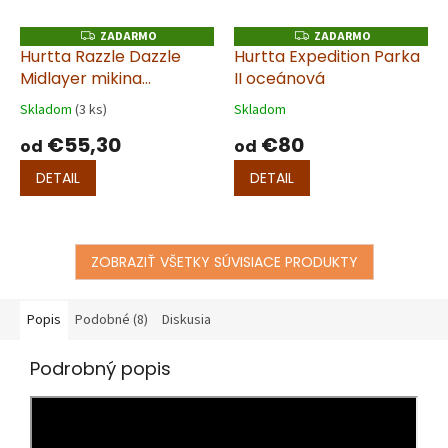
ZADARMO
ZADARMO
Z
Z
A
A
Hurtta Razzle Dazzle
Hurtta Expedition Parka
D
D
Midlayer mikina
II oceánová
A
A
R
R
černicová
M
M
Skladom
(3 ks)
Skladom
O
O
€55,30
€80
od
od
DETAIL
DETAIL
ZOBRAZIŤ VŠETKY SÚVISIACE PRODUKTY
Popis
Podobné (8)
Diskusia
Podrobný popis