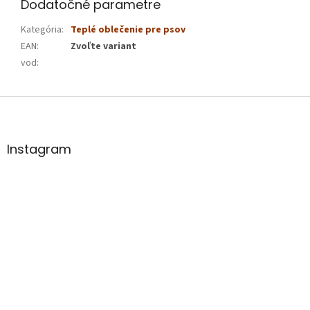
Dodatočné parametre
Kategória
:
Teplé oblečenie pre psov
EAN
:
Zvoľte variant
vod
:
Z
á
p
ä
Instagram
t
i
e