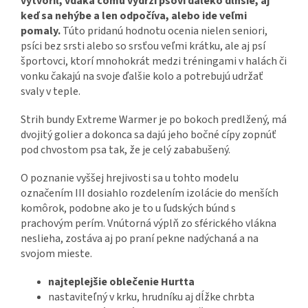
vytvoril, vďaka čomu vydrží psovi ďaleko dlhšie, aj
keď sa nehýbe a len odpočíva, alebo ide veľmi
pomaly.
Túto pridanú hodnotu ocenia nielen seniori,
psíci bez srsti alebo so srsťou veľmi krátku, ale aj psí
športovci, ktorí mnohokrát medzi tréningami v halách či
vonku čakajú na svoje ďalšie kolo a potrebujú udržať
svaly v teple.
Strih bundy Extreme Warmer je po bokoch predlžený, má
dvojitý golier a dokonca sa dajú jeho bočné cípy zopnúť
pod chvostom psa tak, že je celý zababušený.
O poznanie vyššej hrejivosti sa u tohto modelu
označením III dosiahlo rozdelením izolácie do menších
komôrok, podobne ako je to u ľudských búnd s
prachovým perím. Vnútorná výplň zo sférického vlákna
neslieha, zostáva aj po praní pekne nadýchaná a na
svojom mieste.
najteplejšie oblečenie Hurtta
nastaviteľný v krku, hrudníku aj dĺžke chrbta