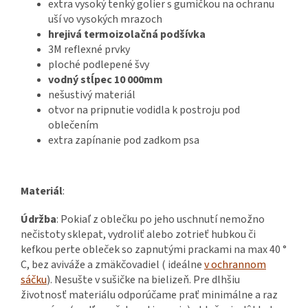
extra vysoký tenký golier s gumičkou na ochranu
uší vo vysokých mrazoch
hrejivá termoizolačná podšívka
3M reflexné prvky
ploché podlepené švy
vodný stĺpec 10 000mm
nešustivý materiál
otvor na pripnutie vodidla k postroju pod
oblečením
extra zapínanie pod zadkom psa
Materiál
:
Údržba
: Pokiaľ z oblečku po jeho uschnutí nemožno
nečistoty sklepat, vydroliť alebo zotrieť hubkou či
kefkou perte obleček so zapnutými prackami na max 40 °
C, bez aviváže a zmäkčovadiel ( ideálne
v ochrannom
sáčku
). Nesušte v sušičke na bielizeň. Pre dlhšiu
životnosť materiálu odporúčame prať minimálne a raz