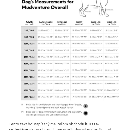
Tento text bol napísaný majiteľom obchodu
hurtta-
collection.sk
po starostlivom preštudovaní materiálov od