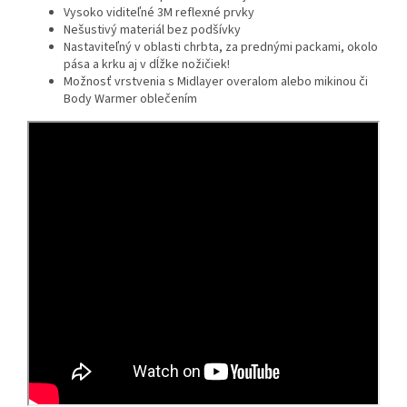
Vysoko viditeľné 3M reflexné prvky
Nešustivý materiál bez podšívky
Nastaviteľný v oblasti chrbta, za prednými packami, okolo
pása a krku aj v dĺžke nožičiek!
Možnosť vrstvenia s Midlayer overalom alebo mikinou či
Body Warmer oblečením