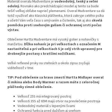
Materiál overalu Mudventure je
vodeodolný, tenký a veľmi
odolný.
Rovnako ako predchádzajúci model aj tento sa bude
tešiť veľkej obľube naprieč plemenami. Overal Mudventure sa dá
totiž využívať ako klasická pláštenka, ktorá zakryje celého psíka
a ušetrí Vám veľa času s umývaním a čistením, tak aj ako
skvelá
pomôcka proti snehovým guliam či ochrannej srsti počas
výstav.
Oblečenie Hurtta Mudventure má vysoký golier a nohavičky s
manžetou.
Dĺžka nohavíc je pri veľkostiach s označením M
nastaviteľná a pri veľkostiach S je celý strih upravený pre
drobnejšie postavy s kratšími nožičkami.
Veľké reflexné prvky na stehnách a okolo zipsu zvyšujú
viditeľnosť v tme.
TIP: Pod oblečenie sa hravo zmestí Hurtta Midlayer overal
či mikina alebo Body Warmer a razom máte z celoročnej
pláštenky zimné oblečenie.
Veľkosť 25S má integrovaný postroj
Veľkosti 35S až 65M majú otvor na prevlečenie postroja
Vodeodolný materiál s lepenými švami
Ochranná funkcia pred dažďom aj snehom