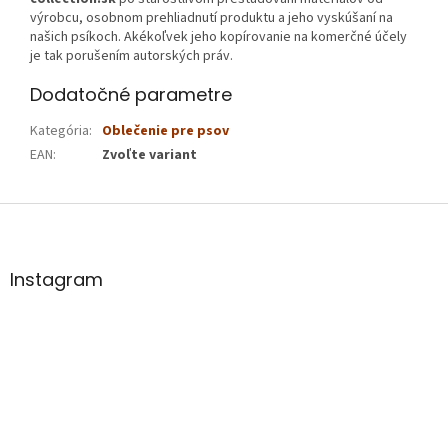
výrobcu, osobnom prehliadnutí produktu a jeho vyskúšaní na
našich psíkoch. Akékoľvek jeho kopírovanie na komerčné účely
je tak porušením autorských práv.
Dodatočné parametre
Kategória
:
Oblečenie pre psov
EAN
:
Zvoľte variant
Z
á
p
ä
Instagram
t
i
e