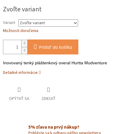
O
Jednotková
Zvoľte variant
cena:
Variant
Možnosti doručenia
Pridať do košíka
Inovovaný tenký pláštenkový overal Hurtta Mudventure
Detailné informácie
OPÝTAŤ SA
ZDIEĽAŤ
5% zľava na prvý nákup?
Prihláste sa k odberu nášho newslettera