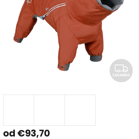
Z
ZADARMO
A
D
A
R
M
od
€93,70