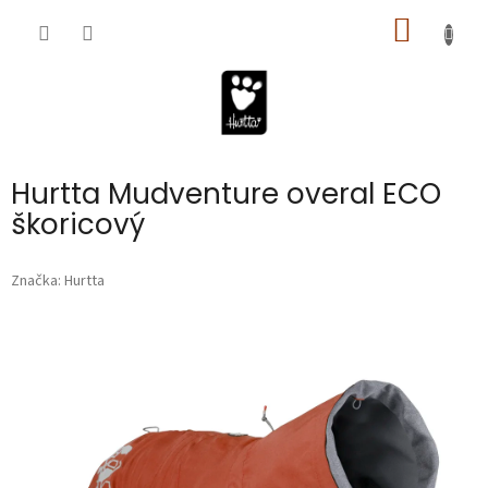
Prejsť
na
obsah
NÁKUPN
KOŠÍK
Hurtta Mudventure overal ECO
škoricový
Značka:
Hurtta