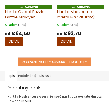
ZADARMO
ZADARMO
Z
Z
A
A
Hurtta Overal Razzle
Hurtta Mudventure
D
D
Dazzle Midlayer
overal ECO azúrový
A
A
R
R
M
M
Skladom
(1 ks)
Skladom
(3 ks)
O
O
€64,50
€93,70
od
od
DETAIL
DETAIL
ZOBRAZIŤ VŠETKY SÚVISIACE PRODUKTY
Popis
Podobné (4)
Diskusia
Podrobný popis
Hurtta Mudventure overal je nový nástupca overalu Hurtta
Downpour Suit.