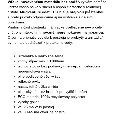
Vďaka inovovanému materiálu bez podšívky
vám pomôže
udržať vášho psíka v suchu a aspoň čiastočne v relatívnej
čistote.
Mudventure coat ECO nie je hrejivou pláštenkou
a preto ju vrelo odporúčame aj na vrstvenie s ďalšími
oblečkami.
Vnútorná časť pláštenky má hladké
podlepené švy
a celé
vnútro je mäkko
laminované nepremokavou membránou
.
Otvor na pripnutie vodidla k postroju je prekrytý a ani tadiaľ
by nemalo dochádzať k pretekaniu vody.
ultraľahká a ľahko zbaliteľná
vodný stĺpec min. 10 000mm
jednovrstvová bez podšívky - nehrejivá = celoročná
nepremokavá vrstva
plne podlepené všetky švy
reflexné prvky
nastaviteľná dĺžka chrbta
elastický pás cez hrudník pre vyšší komfort
ECO materiál 100% recyklovaný polyester
vysoký golier
veľ 25 má všitý postroj
veľ 30-65 má otvor na postroj