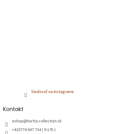
e
Sledovať na Instagrame
Kontakt
eshop
@
hurtta-collection.sk
+420774 647 734 ( 9-17h )