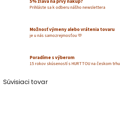
5% zľava na prvý nákup?
Prihláste sa k odberu nášho newslettera
Možnosť výmeny alebo vrátenia tovaru
je u nás samozrejmosťou 🫶
Poradíme s výberom
15 rokov skúseností s HURTTOU na českom trhu
Súvisiaci tovar