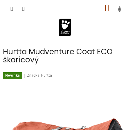
Prejsť
na
obsah
NÁKUPN
KOŠÍK
Hurtta Mudventure Coat ECO
škoricový
Značka:
Hurtta
Novinka