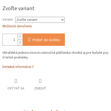
O
Jednotková
Zvoľte variant
cena:
Variant
Možnosti doručenia
Pridať do košíka
Ultraľahká jednovrstvová celoročná pláštenka vhodná aj pre huňaté psy
či letné prehánky.
Detailné informácie
OPÝTAŤ SA
ZDIEĽAŤ