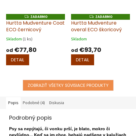
ZADARMO
ZADARMO
Z
Z
A
A
Hurtta Mudventure Coat
Hurtta Mudventure
D
D
ECO černicový
overal ECO škoricový
A
A
R
R
M
M
Skladom
(1 ks)
Skladom
O
O
€77,80
€93,70
od
od
DETAIL
DETAIL
ZOBRAZIŤ VŠETKY SÚVISIACE PRODUKTY
Popis
Podobné (4)
Diskusia
Podrobný popis
Psy sa nepýtajú, či vonku prší, je blato, mokro či
nevľúdno... Keď sa im chce, behajú nadšene v kalužiach