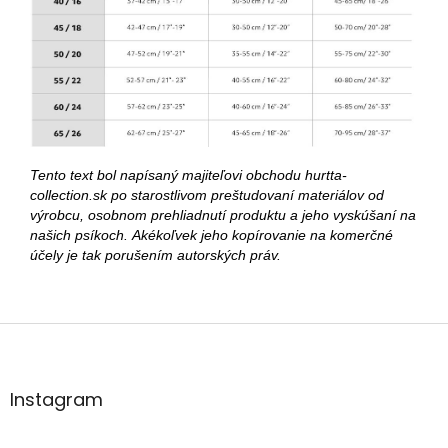
Tento text bol napísaný majiteľovi obchodu hurtta-
collection.sk po starostlivom preštudovaní materiálov od
výrobcu, osobnom prehliadnutí produktu a jeho vyskúšaní na
našich psíkoch. Akékoľvek jeho kopírovanie na komerčné
účely je tak porušením autorských práv.
Z
á
p
ä
Instagram
t
i