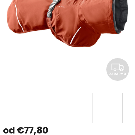
Z
ZADARMO
A
D
A
R
M
od
€77,80