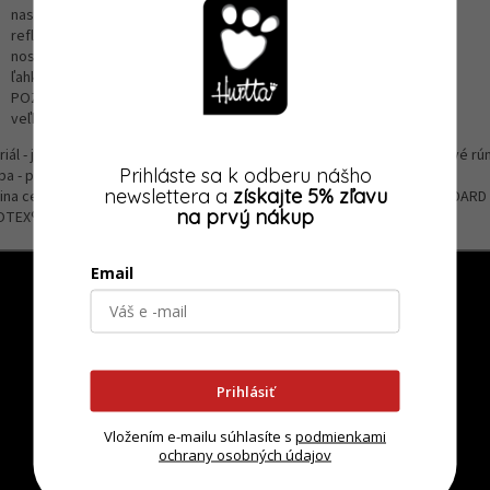
nastaviteľný v krku, hrudníku aj dĺžke chrbta
reflexné prvky - figúrka a prešitie
nositeľná v rozmedzí 15º C až -10º C
ľahký a veľmi hrejivý
POZOR bez otvoru na postroj či obojok. Postroj sa nosia cez overal!
veľkosť S pre drobnejšie psíky vrátane kratších nohavíc
riál - jedna strana 100% PES 50D úplet, druhá strana 100% PES žakárové rú
Prihláste sa k odberu nášho
a - pranie na max 40º C, bez aviváže, nebieliť, nesušiť
newslettera a
získajte 5% zľavu
ina certifikovaná ako bezpečná, netoxická a spĺňajúca štandard STANDARD
na prvý nákup
OTEX®
Email
Prihlásiť
Vložením e-mailu súhlasíte s
podmienkami
ochrany osobných údajov