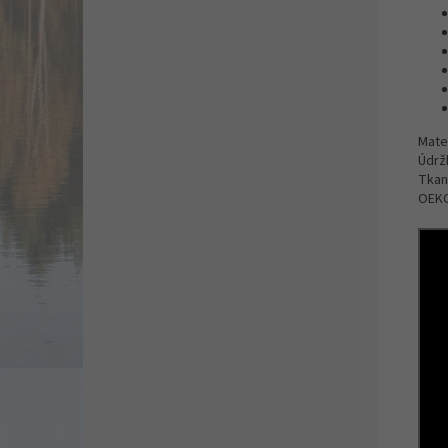
Mate
Údržb
Tkan
OEK