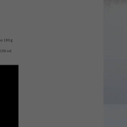
no 180 g
 100 od