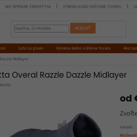
AKO SPRÁVNE ZMERAŤ PSA
VÝMENA ALEBO VRÁTENIE TOVARU
O
HĽADAŤ
oor
Leto so psom
Výmena alebo vrátenie tovaru
Ako sp
 Dazzle Midlayer
tta Overal Razzle Dazzle Midlayer
Hurtta
od
Jednotk
Zvoľte
cena:
Variant
Možnosti