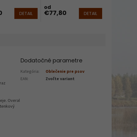
O
O
od
0
€77,80
DETAIL
DETAIL
Dodatočné parametre
Kategória
:
Oblečenie pre psov
EAN
:
Zvoľte variant
eraz
eje. Overal
štenkový