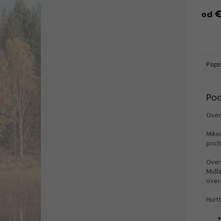
€
od
Popi
Po
Over
Mikin
pric
Over
Midl
over
Hurtt