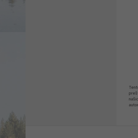
Tent
preš
naši
auto
Z
á