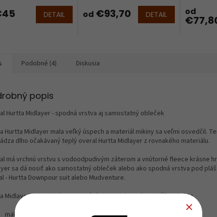
O
od
45
€93,70
od
DETAIL
DETAIL
€77,8
s
Podobné (4)
Diskusia
drobný popis
al Hurtta Midlayer - spodná vrstva aj samostatný obleček
a Hurtta Midlayer mala veľký úspech a materiál mikiny sa veľmi osvedčil. T
hádza dlho očakávaný teplý overal Hurtta Midlayer z rovnakého materiálu.
al má vrchnú vrstvu s vodoodpudivým záterom a vnútorné fleece krásne hr
ayer sa dá nosiť ako samostatný obleček alebo ako spodná vrstva pod plá
al - Hurtta Downpour suit alebo Mudventure.
a Midlayer Overal má nastaviteľný obvod krku, pása aj dĺžku chrbta.
mäkký fleece