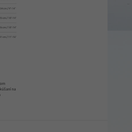
vom
kúšaní na
m