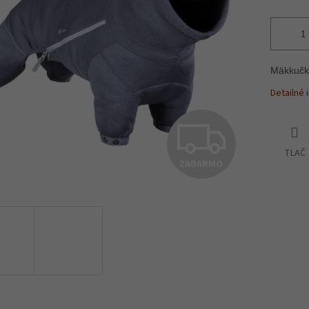
Mäkkučký
Detailné 
Z
TLAČ
ZADARMO
A
D
A