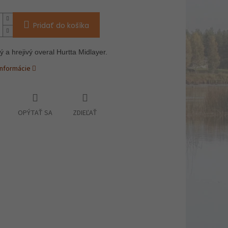
Pridať do košíka
 a hrejivý overal Hurtta Midlayer.
informácie
OPÝTAŤ SA
ZDIEĽAŤ