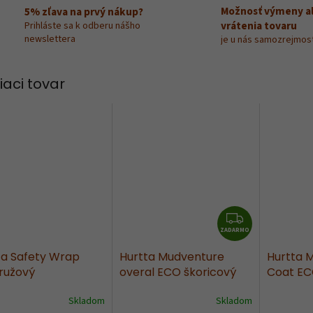
R
Možnosť výmeny a
5% zľava na prvý nákup?
vrátenia tovaru
Prihláste sa k odberu nášho
newslettera
je u nás samozrejmos
M
iaci tovar
O
Z
ZADARMO
A
D
ta Safety Wrap
Hurtta Mudventure
Hurtta 
A
ružový
overal ECO škoricový
Coat EC
R
M
Skladom
Skladom