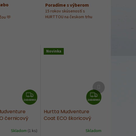
lebo
Poradíme s výberom
15 rokov skúseností s
HURTTOU na českom trhu
ťou 🫶
Novinka
Ďalší
produkt
Z
Z
ZADARMO
A
ZADARMO
A
D
D
Mudventure
Hurtta Mudventure
A
A
O černicový
Coat ECO škoricový
R
R
M
M
Skladom
(1 ks)
Skladom