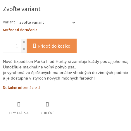
O
Jednotková
Zvoľte variant
cena:
Variant
Možnosti doručenia
Pridať do košíka
Novú Expedition Parku II od Hurtty si zamiluje každý pes aj jeho majite
Umožňuje maximálne voľný pohyb psa, 
je vyrobená zo špičkových materiálov vhodných do zimných podmien
a je dostupná v štyroch nových módnych farbách!
Detailné informácie
OPÝTAŤ SA
ZDIEĽAŤ