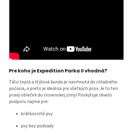
Pre koho je Expedition Parka II vhodná?
Táto teplá a štýlová bunda je navrhnutá do chladného
počasia, a preto je ideálna pre všetkých psov. Je to ten
pravý obleček do slovenskej zimy! Poskytuje skvelú
podporu najmä pre:
krátkosrsté psy
psy bez podsady