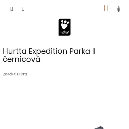
Prejsť
NÁKU
na
obsah
KOŠÍK
Hurtta Expedition Parka II
černicová
Značka:
Hurtta