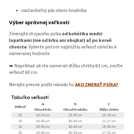
nastaviteľný pás okolo hrudníka
Výber správnej veľkosti
Zmerajte stojaceho psíka
od kohútika medzi
lopatkami (nie od krku ani obojka!) až po koreň
chvosta
. Vyberte potom najbližšiu veľkosť oblečku k
nameranej hodnote.
➡️ Napríklad: ak ste namerali dĺžku chrbta 62 cm, zvoľte
veľkosť 60 cm.
Merajte presne podľa návodu tu:
AKO ZMERAŤ PSÍKA?