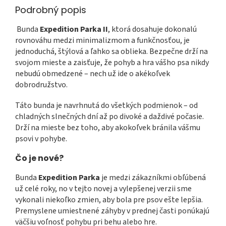
Podrobný popis
Bunda
Expedition Parka II
, ktorá dosahuje dokonalú
rovnováhu medzi minimalizmom a funkčnosťou, je
jednoduchá, štýlová a ľahko sa oblieka. Bezpečne drží na
svojom mieste a zaisťuje, že pohyb a hra vášho psa nikdy
nebudú obmedzené – nech už ide o akékoľvek
dobrodružstvo.
Táto bunda je navrhnutá do všetkých podmienok – od
chladných slnečných dní až po divoké a daždivé počasie.
Drží na mieste bez toho, aby akokoľvek bránila vášmu
psovi v pohybe.
Čo je nové?
Bunda
Expedition Parka
je medzi zákazníkmi obľúbená
už celé roky, no v tejto novej a vylepšenej verzii sme
vykonali niekoľko zmien, aby bola pre psov ešte lepšia.
Premyslene umiestnené záhyby v prednej časti ponúkajú
väčšiu voľnosť pohybu pri behu alebo hre.