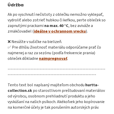
Údržba
Ak po vyschnutí nečistoty z oblečku nemožno vyklepať,
vydroliť alebo zotrieť hubkou či kefkou, perte obleček so
zapnutými prackami
na max. 40 °C
, bez aviváže a
zmäkčovadiel (
ideálne v ochrannom vrecku
).
❌ Nesúšte v sušičke na bielizeň.
✅ Pre dlhšiu životnosť materiálu odporúčame prať čo
najmenej a raz za sezónu (podľa frekvencie prania)
obleček dôkladne
naimpregnovať
.
----------------------------------------------------------------
----------------------------------------------------------
Tento text bol napísaný majiteľom obchodu
hurtta-
collection.sk
po starostlivom preštudovaní materiálov
od výrobcu, osobnom prehliadnutí produktu a jeho
vyskúšaní na našich psíkoch. Akékoľvek jeho kopírovanie
na komerčné účely je tak porušením autorských práv.