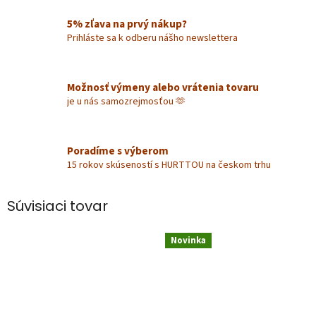
5% zľava na prvý nákup?
Prihláste sa k odberu nášho newslettera
Možnosť výmeny alebo vrátenia tovaru
je u nás samozrejmosťou 🫶
Poradíme s výberom
15 rokov skúseností s HURTTOU na českom trhu
Súvisiaci tovar
Novinka