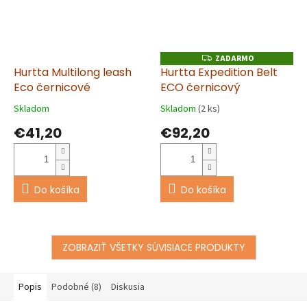
ZADARMO
Z
A
Hurtta Multilong leash
Hurtta Expedition Belt
D
Eco černicové
ECO černicový
A
R
M
Skladom
Skladom
(2 ks)
O
€41,20
€92,20
Do košíka
Do košíka
ZOBRAZIŤ VŠETKY SÚVISIACE PRODUKTY
Popis
Podobné (8)
Diskusia