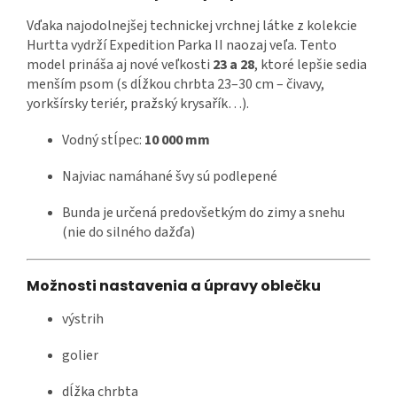
Vďaka najodolnejšej technickej vrchnej látke z kolekcie
Hurtta vydrží Expedition Parka II naozaj veľa. Tento
model prináša aj nové veľkosti
23 a 28
, ktoré lepšie sedia
menším psom (s dĺžkou chrbta 23–30 cm – čivavy,
yorkšírsky teriér, pražský krysařík…).
Vodný stĺpec:
10 000 mm
Najviac namáhané švy sú podlepené
Bunda je určená predovšetkým do zimy a snehu
(nie do silného dažďa)
Možnosti nastavenia a úpravy oblečku
výstrih
golier
dĺžka chrbta