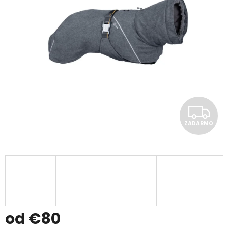
Z
ZADARMO
A
D
A
R
M
od
€80