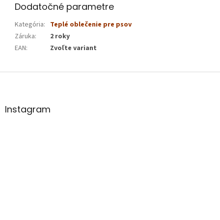
Dodatočné parametre
Kategória
:
Teplé oblečenie pre psov
Záruka
:
2 roky
EAN
:
Zvoľte variant
Z
á
p
ä
Instagram
t
i
e