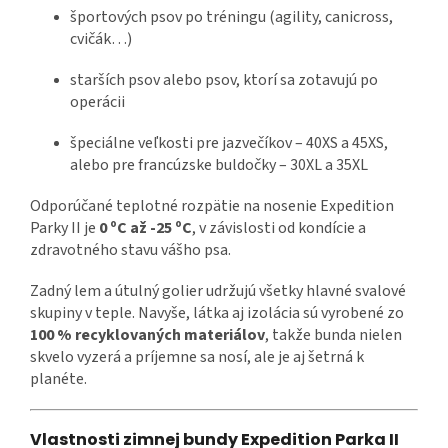
športových psov po tréningu (agility, canicross,
cvičák…)
starších psov alebo psov, ktorí sa zotavujú po
operácii
špeciálne veľkosti pre jazvečíkov – 40XS a 45XS,
alebo pre francúzske buldočky – 30XL a 35XL
Odporúčané teplotné rozpätie na nosenie Expedition
Parky II je
0 ºC až -25 ºC
, v závislosti od kondície a
zdravotného stavu vášho psa.
Zadný lem a útulný golier udržujú všetky hlavné svalové
skupiny v teple. Navyše, látka aj izolácia sú vyrobené zo
100 % recyklovaných materiálov
, takže bunda nielen
skvelo vyzerá a príjemne sa nosí, ale je aj šetrná k
planéte.
Vlastnosti zimnej bundy Expedition Parka II