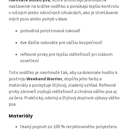
nastavenie na krátke vodítko a ponúkajú lepšiu kontrolu
v rušných alebo náročných situáciách, ako je stretávanie
iných psov alebo pohyb v dave.
pohodlná polstrovaná rukoväť
dve ďalšie rukoväte pre väčšiu bezpečnosť
reflexné prvky pre lepšiu viditeľnosť pri slabom
osvetlení
Toto vodítko je navrhnuté tak, aby sa dokonale hodilo k
postroju
Weekend Warrior
, dopĺňa jeho farby a
materiály a poskytuje štýlový, zladený vzhľad. Reflexné
prvky zároveň zvyšujú viditeľnosť a chránia vášho psa aj
za šera. Praktický, odolný a štýlový doplnok výbavy vášho
psa.
Materiály
tkaný popruh zo 100 % recyklovaného polyesteru