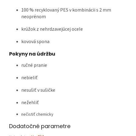
100 % recyklovaný PES v kombinácii s 2 mm
neoprénom
krúžok z nehrdzavejúcej ocele
kovová spona
Pokyny na údržbu
ručné pranie
nebieliť
nesušiť v sušičke
nežehliť
nečistiť chemicky
Dodatočné parametre