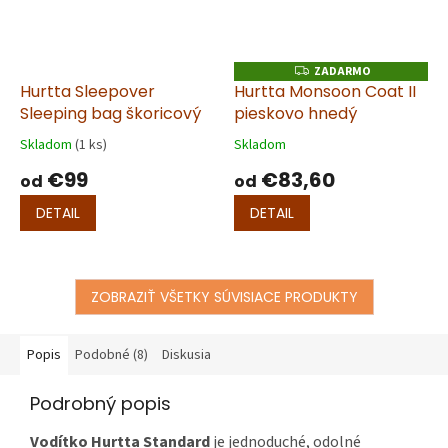
ZADARMO
Z
A
Hurtta Sleepover
Hurtta Monsoon Coat II
D
Sleeping bag škoricový
pieskovo hnedý
A
R
M
Skladom
(1 ks)
Skladom
O
€99
€83,60
od
od
DETAIL
DETAIL
ZOBRAZIŤ VŠETKY SÚVISIACE PRODUKTY
Popis
Podobné (8)
Diskusia
Podrobný popis
Vodítko Hurtta Standard
je jednoduché, odolné