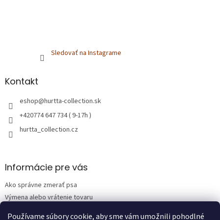
Sledovať na Instagrame
Kontakt
eshop
@
hurtta-collection.sk
+420774 647 734 ( 9-17h )
hurtta_collection.cz
Informácie pre vás
Ako správne zmerať psa
Výmena alebo vrátenie tovaru
Obchodné podmienky
Používame súbory cookie, aby sme vám umožnili pohodlné