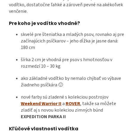
vodítko, dostatočne ľahké a zároveň pevné na akékoľvek
venčenie.
Pre koho je vodítko vhodné?
skvelé pre šteniatka a mladých psov, rovnako aj pre
začínajúcich psíčkarov – jeho dĺžka je jasne daná:
180 cm
šírka 2 cm je vhodná pre psov s hmotnosťou v
rozmedzí 10 – 30 kg
ako základné vodítko by nemalo chýbať vo výbave
žiadneho psíčkára 🙂
nové farby sú zladené s kolekciou postrojov
Weekend Warrior II
a
ROVER
, takže sa môžete
zladiť aj s novou kolekciou zimných búnd
EXPEDITION PARKA II
Kľúčové vlastnosti vodítka