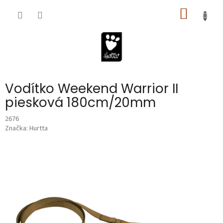
Prejsť
NÁKU
na
obsah
KOŠÍK
Vodítko Weekend Warrior II
piesková 180cm/20mm
2676
Značka:
Hurtta