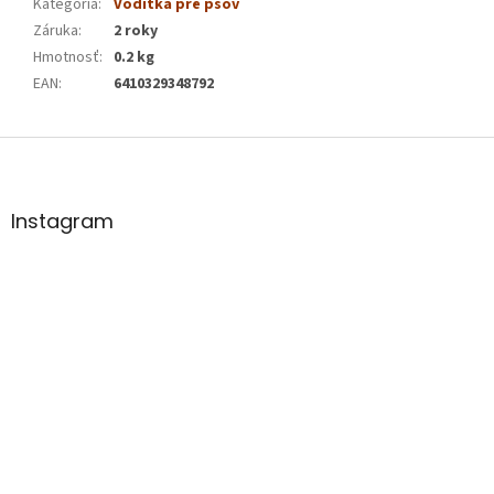
Kategória
:
Vodítka pre psov
Záruka
:
2 roky
Hmotnosť
:
0.2 kg
EAN
:
6410329348792
Z
á
p
ä
Instagram
t
i
e