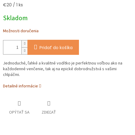
Jednotková
€20 / 1 ks
cena:
Skladom
Možnosti doručenia
Pridať do košíka
Jednoduché, ľahké a kvalitné vodítko je perfektnou voľbou ako na
každodenné venčenie, tak aj na epické dobrodružstvá s vašimi
chlpáčmi.
Detailné informácie
OPÝTAŤ SA
ZDIEĽAŤ