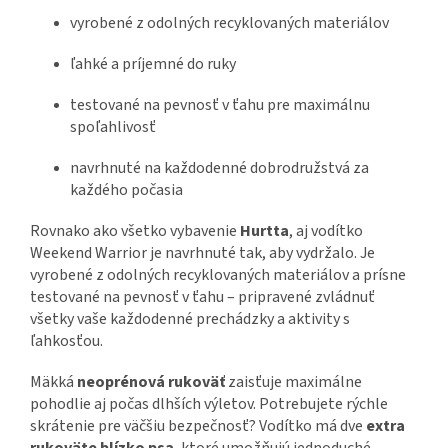
vyrobené z odolných recyklovaných materiálov
ľahké a príjemné do ruky
testované na pevnosť v ťahu pre maximálnu
spoľahlivosť
navrhnuté na každodenné dobrodružstvá za
každého počasia
Rovnako ako všetko vybavenie
Hurtta
, aj vodítko
Weekend Warrior je navrhnuté tak, aby vydržalo. Je
vyrobené z odolných recyklovaných materiálov a prísne
testované na pevnosť v ťahu – pripravené zvládnuť
všetky vaše každodenné prechádzky a aktivity s
ľahkosťou.
Mäkká
neoprénová rukoväť
zaisťuje maximálne
pohodlie aj počas dlhších výletov. Potrebujete rýchle
skrátenie pre väčšiu bezpečnosť? Vodítko má dve
extra
rukoväte blízko psa
, ktoré umožňujú jednoduché