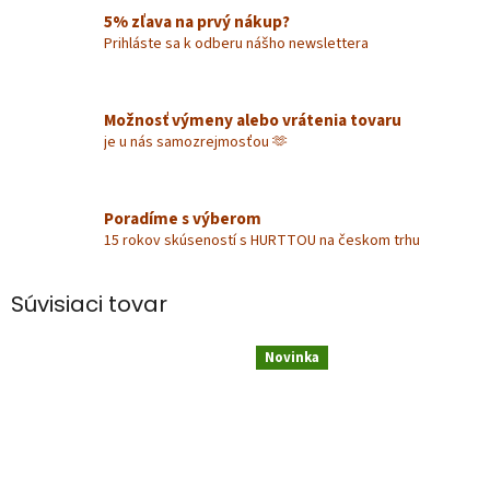
5% zľava na prvý nákup?
Prihláste sa k odberu nášho newslettera
Možnosť výmeny alebo vrátenia tovaru
je u nás samozrejmosťou 🫶
Poradíme s výberom
15 rokov skúseností s HURTTOU na českom trhu
Súvisiaci tovar
Novinka