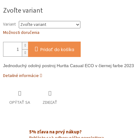
Jednotková
Zvoľte variant
cena:
Variant
Možnosti doručenia
Pridať do košíka
Jednoduchý odolný postroj Hurtta Casual ECO v čiernej farbe 2023
Detailné informácie
OPÝTAŤ SA
ZDIEĽAŤ
5% zľava na prvý nákup?
Prihláste sa k odberu nášho newslettera