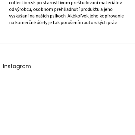
collection.sk po starostlivom preštudovaní materiálov
od výrobcu, osobnom prehliadnutí produktu a jeho
vyskúšaní na našich psíkoch. Akékoľvek jeho kopírovanie
na komerčné účely je tak porušením autorských práv.
Z
á
p
ä
Instagram
t
i
e