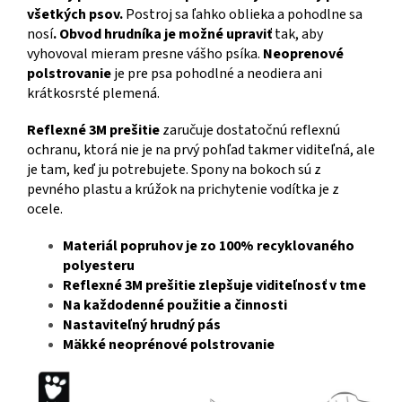
všetkých psov.
Postroj sa ľahko oblieka a pohodlne sa
nosí
. Obvod hrudníka je možné upraviť
tak, aby
vyhovoval mieram presne vášho psíka.
Neoprenové
polstrovanie
je pre psa pohodlné a neodiera ani
krátkosrsté plemená.
Reflexné 3M prešitie
zaručuje dostatočnú reflexnú
ochranu, ktorá nie je na prvý pohľad takmer viditeľná, ale
je tam, keď ju potrebujete. Spony na bokoch sú z
pevného plastu a krúžok na prichytenie vodítka je z
ocele.
Materiál popruhov je zo 100% recyklovaného
polyesteru
Reflexné 3M prešitie zlepšuje viditeľnosť v tme
Na každodenné použitie a činnosti
Nastaviteľný hrudný pás
Mäkké neoprénové polstrovanie