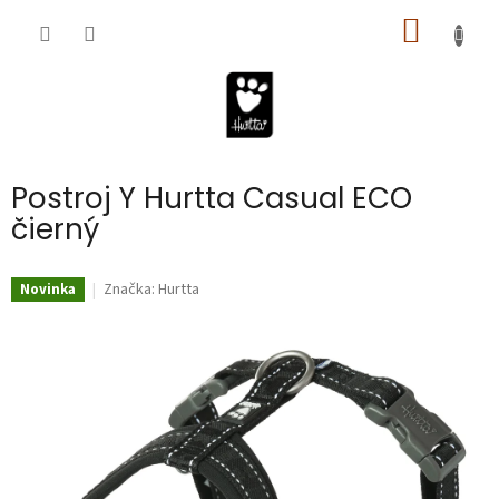
Prejsť
NÁKU
na
obsah
KOŠÍK
Postroj Y Hurtta Casual ECO
čierný
Značka:
Hurtta
Novinka