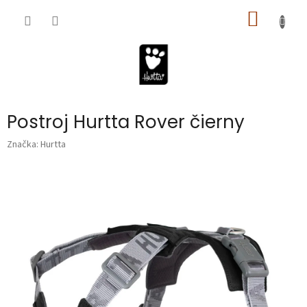
Prejsť
NÁKU
na
obsah
KOŠÍK
Postroj Hurtta Rover čierny
Značka:
Hurtta