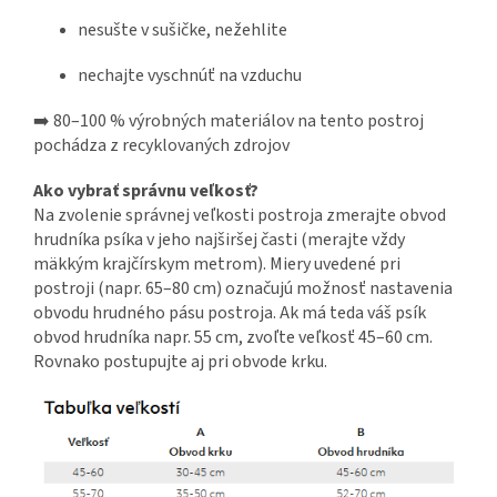
nesušte v sušičke, nežehlite
nechajte vyschnúť na vzduchu
➡️ 80–100 % výrobných materiálov na tento postroj
pochádza z recyklovaných zdrojov
Ako vybrať správnu veľkosť?
Na zvolenie správnej veľkosti postroja zmerajte obvod
hrudníka psíka v jeho najširšej časti (merajte vždy
mäkkým krajčírskym metrom). Miery uvedené pri
postroji (napr. 65–80 cm) označujú možnosť nastavenia
obvodu hrudného pásu postroja. Ak má teda váš psík
obvod hrudníka napr. 55 cm, zvoľte veľkosť 45–60 cm.
Rovnako postupujte aj pri obvode krku.