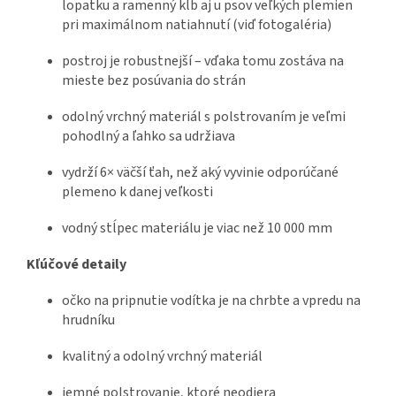
lopatku a ramenný kĺb aj u psov veľkých plemien
pri maximálnom natiahnutí (viď fotogaléria)
postroj je robustnejší – vďaka tomu zostáva na
mieste bez posúvania do strán
odolný vrchný materiál s polstrovaním je veľmi
pohodlný a ľahko sa udržiava
vydrží 6× väčší ťah, než aký vyvinie odporúčané
plemeno k danej veľkosti
vodný stĺpec materiálu je viac než 10 000 mm
Kľúčové detaily
očko na pripnutie vodítka je na chrbte a vpredu na
hrudníku
kvalitný a odolný vrchný materiál
jemné polstrovanie, ktoré neodiera