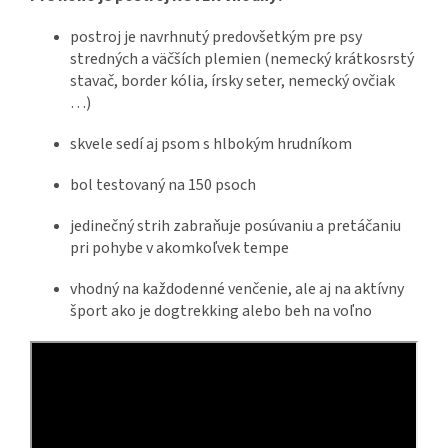
postroj je navrhnutý predovšetkým pre psy
stredných a väčších plemien (nemecký krátkosrstý
stavač, border kólia, írsky seter, nemecký ovčiak
…)
skvele sedí aj psom s hlbokým hrudníkom
bol testovaný na 150 psoch
jedinečný strih zabraňuje posúvaniu a pretáčaniu
pri pohybe v akomkoľvek tempe
vhodný na každodenné venčenie, ale aj na aktívny
šport ako je dogtrekking alebo beh na voľno