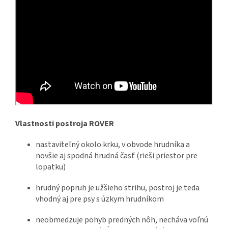
Vlastnosti postroja ROVER
nastaviteľný okolo krku, v obvode hrudníka a
novšie aj spodná hrudná časť (rieši priestor pre
lopatku)
hrudný popruh je užšieho strihu, postroj je teda
vhodný aj pre psy s úzkym hrudníkom
neobmedzuje pohyb predných nôh, necháva voľnú