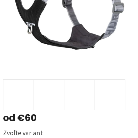
od
€60
Jednotková
Zvoľte variant
cena: