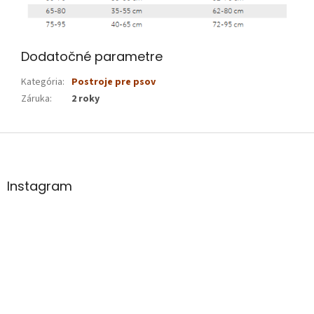
Dodatočné parametre
Kategória
:
Postroje pre psov
Záruka
:
2 roky
Z
á
p
ä
Instagram
t
i
e