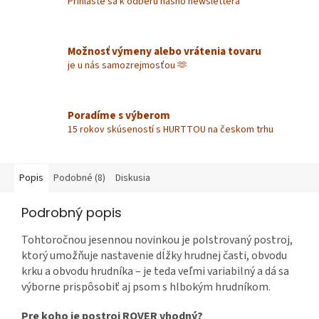
Prihláste sa k odberu nášho newslettera
Možnosť výmeny alebo vrátenia tovaru
je u nás samozrejmosťou 🫶
Poradíme s výberom
15 rokov skúseností s HURTTOU na českom trhu
Popis
Podobné (8)
Diskusia
Podrobný popis
Tohtoročnou jesennou novinkou je polstrovaný postroj,
ktorý umožňuje nastavenie dĺžky hrudnej časti, obvodu
krku a obvodu hrudníka – je teda veľmi variabilný a dá sa
výborne prispôsobiť aj psom s hlbokým hrudníkom.
Pre koho je postroj ROVER vhodný?