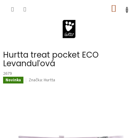
Prejsť
NÁKU
na
obsah
KOŠÍK
Hurtta treat pocket ECO
Levanduľová
2679
Značka:
Hurtta
Novinka