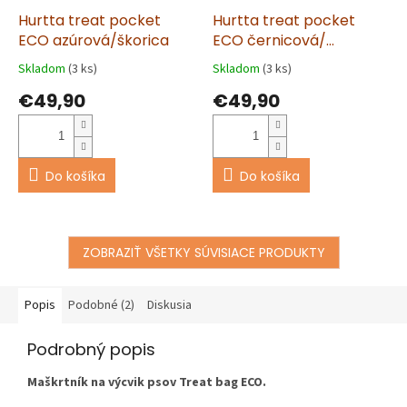
Hurtta treat pocket
Hurtta treat pocket
ECO azúrová/škorica
ECO černicová/
škoricová
Skladom
(3 ks)
Skladom
(3 ks)
€49,90
€49,90
Do košíka
Do košíka
ZOBRAZIŤ VŠETKY SÚVISIACE PRODUKTY
Popis
Podobné (2)
Diskusia
Podrobný popis
Maškrtník na výcvik psov Treat bag ECO.