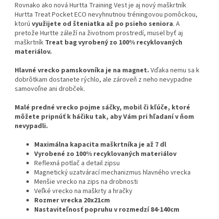
Rovnako ako nová Hurtta Training Vest je aj nový maškrtník
Hurtta Treat Pocket ECO nevyhnutnou tréningovou pomôckou,
ktorú
využijete od šteniatka až po psieho seniora
. A
pretože Hurtte záleží na životnom prostredí, musel byť aj
maškrtník
Treat bag vyrobený zo 100% recyklovaných
materiálov.
Hlavné vrecko pamskovníka je na magnet.
Vďaka nemu sa k
dobrôtkam dostanete rýchlo, ale zároveň z neho nevypadne
samovoľne ani drobček.
Malé predné vrecko pojme sáčky, mobil či kľúče, ktoré
môžete pripnúť k háčiku tak, aby Vám pri hľadaní v ňom
nevypadli.
Maximálna kapacita maškrtníka je až 7 dl
Vyrobené zo 100% recyklovaných materiálov
Reflexná potlač a detail zipsu
Magnetický uzatvárací mechanizmus hlavného vrecka
Menšie vrecko na zips na drobnosti
Veľké vrecko na maškrty a hračky
Rozmer vrecka 20x21cm
Nastaviteľnosť popruhu v rozmedzí 84-140cm