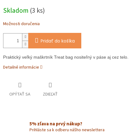
Jednotková
Skladom
(3 ks)
cena:
Možnosti doručenia
Pridať do košíka
Praktický veľký maškrtník Treat bag nositeľný v páse aj cez telo.
Detailné informácie
OPÝTAŤ SA
ZDIEĽAŤ
5% zľava na prvý nákup?
Prihláste sa k odberu nášho newslettera