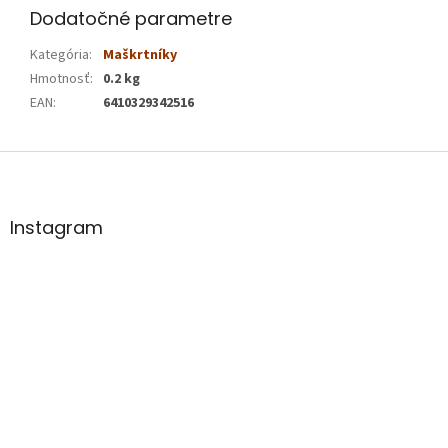
Dodatočné parametre
Kategória
:
Maškrtníky
Hmotnosť
:
0.2 kg
EAN
:
6410329342516
Z
á
p
ä
Instagram
t
i
e