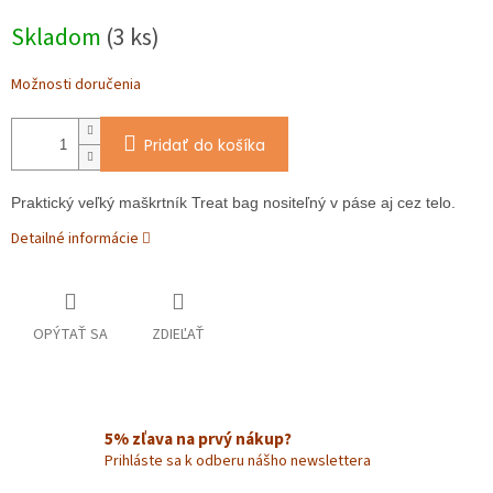
Jednotková
Skladom
(3 ks)
cena:
Možnosti doručenia
Pridať do košíka
Praktický veľký maškrtník Treat bag nositeľný v páse aj cez telo.
Detailné informácie
OPÝTAŤ SA
ZDIEĽAŤ
5% zľava na prvý nákup?
Prihláste sa k odberu nášho newslettera