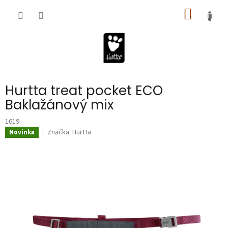
Prejsť
NÁKU
na
obsah
KOŠÍK
Hurtta treat pocket ECO
Baklažánový mix
1619
Značka:
Hurtta
Novinka