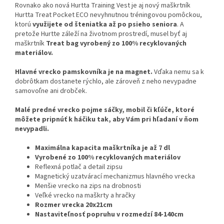
Rovnako ako nová Hurtta Training Vest je aj nový maškrtník
Hurtta Treat Pocket ECO nevyhnutnou tréningovou pomôckou,
ktorú
využijete od šteniatka až po psieho seniora
. A
pretože Hurtte záleží na životnom prostredí, musel byť aj
maškrtník
Treat bag vyrobený zo 100% recyklovaných
materiálov.
Hlavné vrecko pamskovníka je na magnet.
Vďaka nemu sa k
dobrôtkam dostanete rýchlo, ale zároveň z neho nevypadne
samovoľne ani drobček.
Malé predné vrecko pojme sáčky, mobil či kľúče, ktoré
môžete pripnúť k háčiku tak, aby Vám pri hľadaní v ňom
nevypadli.
Maximálna kapacita maškrtníka je až 7 dl
Vyrobené zo 100% recyklovaných materiálov
Reflexná potlač a detail zipsu
Magnetický uzatvárací mechanizmus hlavného vrecka
Menšie vrecko na zips na drobnosti
Veľké vrecko na maškrty a hračky
Rozmer vrecka 20x21cm
Nastaviteľnosť popruhu v rozmedzí 84-140cm