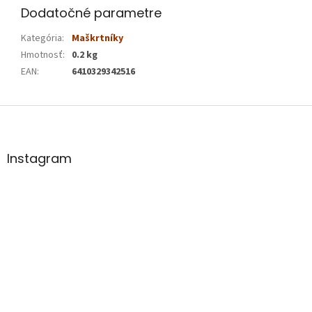
Dodatočné parametre
Kategória
:
Maškrtníky
Hmotnosť
:
0.2 kg
EAN
:
6410329342516
Z
á
p
ä
Instagram
t
i
e