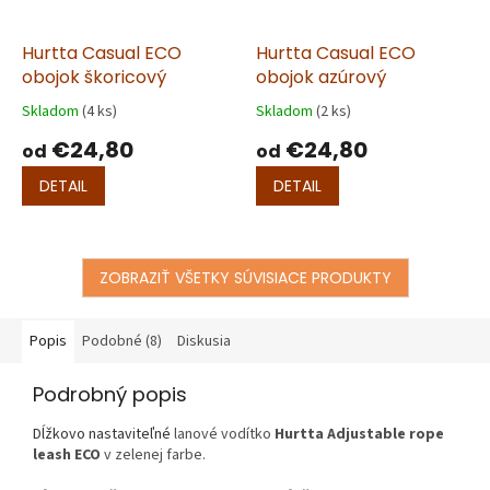
Hurtta Casual ECO
Hurtta Casual ECO
obojok škoricový
obojok azúrový
Skladom
(4 ks)
Skladom
(2 ks)
€24,80
€24,80
od
od
DETAIL
DETAIL
ZOBRAZIŤ VŠETKY SÚVISIACE PRODUKTY
Popis
Podobné (8)
Diskusia
Podrobný popis
Dĺžkovo nastaviteľné
lanové vodítko
Hurtta Adjustable rope
leash ECO
v zelenej farbe.