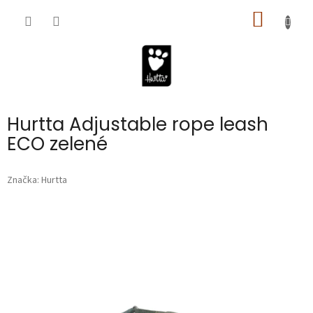
Prejsť
NÁKU
na
obsah
KOŠÍK
Hurtta Adjustable rope leash
ECO zelené
Značka:
Hurtta