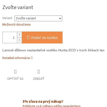
Jednotková
Zvoľte variant
cena:
Variant
Možnosti doručenia
Pridať do košíka
Lanové dĺžkovo nastaviteľné vodítko Hurtta ECO v troch šírkach lana
Detailné informácie
OPÝTAŤ SA
ZDIEĽAŤ
5% zľava na prvý nákup?
Prihláste sa k odberu nášho newslettera