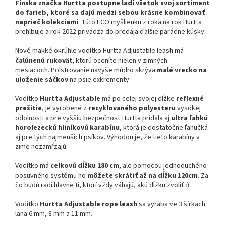
Fínska značka Hurtta postupne ladí všetok svoj sortiment
do farieb, ktoré sa dajú medzi sebou krásne kombinovať
naprieč kolekciami
. Túto ECO myšlienku z roka na rok Hurtta
prehlbuje a rok 2022 privádza do predaja ďalšie parádne kúsky.
Nové mäkké okrúhle vodítko Hurtta Adjustable leash má
čalúnenú rukoväť
,
ktorú oceníte nielen v zimných
mesiacoch.
Polstrovanie navyše múdro skrýva
malé vrecko na
uloženie sáčkov
na psie exkrementy.
Vodítko
Hurtta Adjustable
má po celej svojej dĺžke
reflexné
prešitie
, je vyrobené z
recyklovaného polyesteru
vysokej
odolnosti a pre vyššiu bezpečnosť Hurtta pridala aj
ultra ľahkú
horolezeckú hliníkovú karabínu
, ktorá je dostatočne ľahučká
aj pre tých najmenších psíkov.
Výhodou je, že tieto karabíny v
zime nezamŕzajú.
Vodítko má
celkovú dĺžku 180 cm
, ale pomocou jednoduchého
posuvného systému ho
môžete skrátiť až na dĺžku 120cm
. Za
čo budú radi hlavne tí, ktorí vždy váhajú, akú dĺžku zvoliť :)
Vodítko
Hurtta Adjustable rope leash
sa vyrába ve 3 šírkach
lana 6 mm, 8 mm a 11 mm.