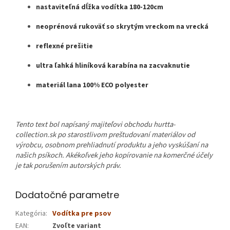
nastaviteľná dĺžka vodítka 180-120cm
neoprénová rukoväť so skrytým vreckom na vrecká
reflexné prešitie
ultra ľahká hliníková karabína na zacvaknutie
materiál lana 100% ECO polyester
Tento text bol napísaný majiteľovi obchodu hurtta-
collection.sk po starostlivom preštudovaní materiálov od
výrobcu, osobnom prehliadnutí produktu a jeho vyskúšaní na
našich psíkoch. Akékoľvek jeho kopírovanie na komerčné účely
je tak porušením autorských práv.
Dodatočné parametre
Kategória
:
Vodítka pre psov
EAN
:
Zvoľte variant