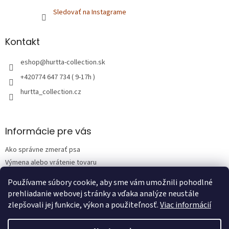
Sledovať na Instagrame
Kontakt
eshop
@
hurtta-collection.sk
+420774 647 734 ( 9-17h )
hurtta_collection.cz
Informácie pre vás
Ako správne zmerať psa
Výmena alebo vrátenie tovaru
Obchodné podmienky
Používame súbory cookie, aby sme vám umožnili pohodlné
Podmienky ochrany osobných údajov
prehliadanie webovej stránky a vďaka analýze neustále
zlepšovali jej funkcie, výkon a použiteľnosť.
Viac informácií