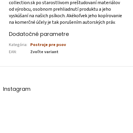
collection.sk po starostlivom preštudovaní materiálov
od výrobcu, osobnom prehliadnutí produktu a jeho
vyskúšaní na našich psíkoch. Akékoľvek jeho kopírovanie
na komerčné účely je tak porušením autorských práv.
Dodatočné parametre
Kategória
:
Postroje pre psov
EAN
:
Zvoľte variant
Z
á
p
ä
Instagram
t
i
e