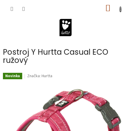
Prejsť
NÁKU
na
obsah
KOŠÍK
Postroj Y Hurtta Casual ECO
ružový
Značka:
Hurtta
Novinka