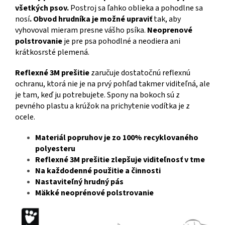
všetkých psov.
Postroj sa ľahko oblieka a pohodlne sa
nosí
. Obvod hrudníka je možné upraviť
tak, aby
vyhovoval mieram presne vášho psíka.
Neoprenové
polstrovanie
je pre psa pohodlné a neodiera ani
krátkosrsté plemená.
Reflexné 3M prešitie
zaručuje dostatočnú reflexnú
ochranu, ktorá nie je na prvý pohľad takmer viditeľná, ale
je tam, keď ju potrebujete. Spony na bokoch sú z
pevného plastu a krúžok na prichytenie vodítka je z
ocele.
Materiál popruhov je zo 100% recyklovaného
polyesteru
Reflexné 3M prešitie zlepšuje viditeľnosť v tme
Na každodenné použitie a činnosti
Nastaviteľný hrudný pás
Mäkké neoprénové polstrovanie