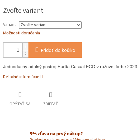
Jednotková
Zvoľte variant
cena:
Variant
Možnosti doručenia
Pridať do košíka
Jednoduchý odolný postroj Hurtta Casual ECO v ružovej farbe 2023
Detailné informácie
OPÝTAŤ SA
ZDIEĽAŤ
5% zľava na prvý nákup?
Prihláste sa k odberu nášho newslettera