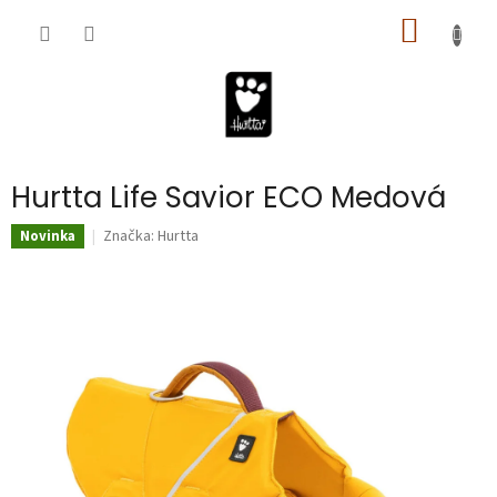
Prejsť
NÁKU
na
obsah
KOŠÍK
Hurtta Life Savior ECO Medová
Značka:
Hurtta
Novinka