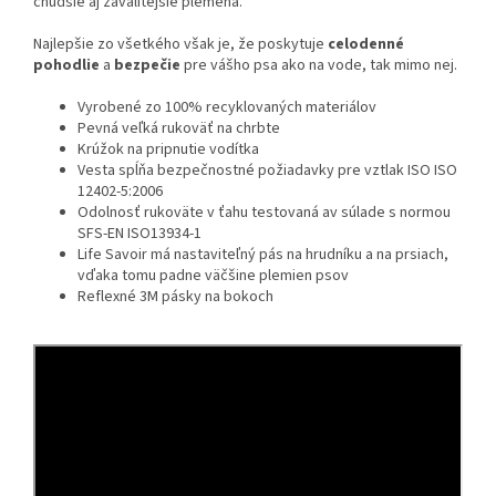
chudšie aj zavalitejšie plemená.
Najlepšie zo všetkého však je, že poskytuje
celodenné
pohodlie
a
bezpečie
pre vášho psa ako na vode, tak mimo nej.
Vyrobené zo 100% recyklovaných materiálov
Pevná veľká rukoväť na chrbte
Krúžok na pripnutie vodítka
Vesta spĺňa bezpečnostné požiadavky pre vztlak ISO ISO
12402-5:2006
Odolnosť rukoväte v ťahu testovaná av súlade s normou
SFS-EN ISO13934-1
Life Savoir má nastaviteľný pás na hrudníku a na prsiach,
vďaka tomu padne väčšine plemien psov
Reflexné 3M pásky na bokoch