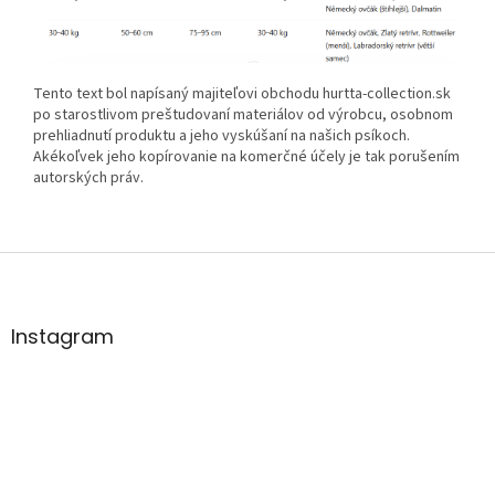
Tento text bol napísaný majiteľovi obchodu hurtta-collection.sk
po starostlivom preštudovaní materiálov od výrobcu, osobnom
prehliadnutí produktu a jeho vyskúšaní na našich psíkoch.
Akékoľvek jeho kopírovanie na komerčné účely je tak porušením
autorských práv.
Z
á
p
ä
Instagram
t
i
e