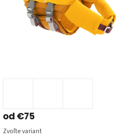
od
€75
Jednotková
Zvoľte variant
cena: