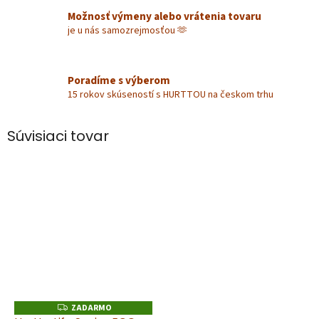
Možnosť výmeny alebo vrátenia tovaru
je u nás samozrejmosťou 🫶
Poradíme s výberom
15 rokov skúseností s HURTTOU na českom trhu
Súvisiaci tovar
ZADARMO
Z
A