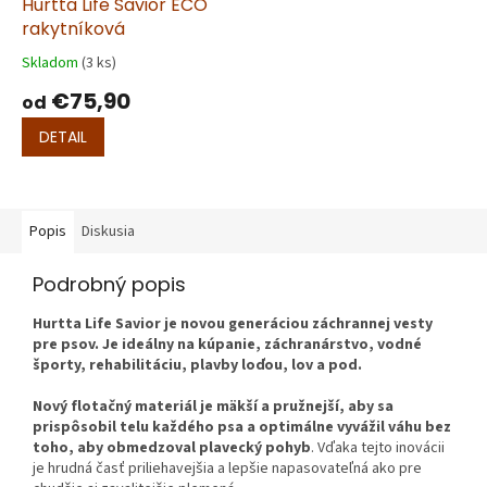
Hurtta Life Savior ECO
D
rakytníková
A
R
M
Skladom
(3 ks)
O
€75,90
od
DETAIL
Popis
Diskusia
Podrobný popis
Hurtta Life Savior je novou generáciou záchrannej vesty
pre psov. Je ideálny na kúpanie, záchranárstvo, vodné
športy, rehabilitáciu, plavby loďou, lov a pod.
Nový flotačný materiál je mäkší a pružnejší, aby sa
prispôsobil telu každého psa a optimálne vyvážil váhu bez
toho, aby obmedzoval plavecký pohyb
. Vďaka tejto inovácii
je hrudná časť priliehavejšia a lepšie napasovateľná ako pre