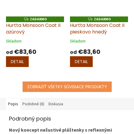
ZADARMO
ZADARMO
Z
Z
A
A
Hurtta Monsoon Coat II
Hurtta Monsoon Coat II
D
D
azúrový
pieskovo hnedý
A
A
R
R
M
M
Skladom
Skladom
O
O
€83,60
€83,60
od
od
DETAIL
DETAIL
ZOBRAZIŤ VŠETKY SÚVISIACE PRODUKTY
Popis
Podobné (8)
Diskusia
Podrobný popis
Nový koncept nešustivé pláštenky s reflexnými