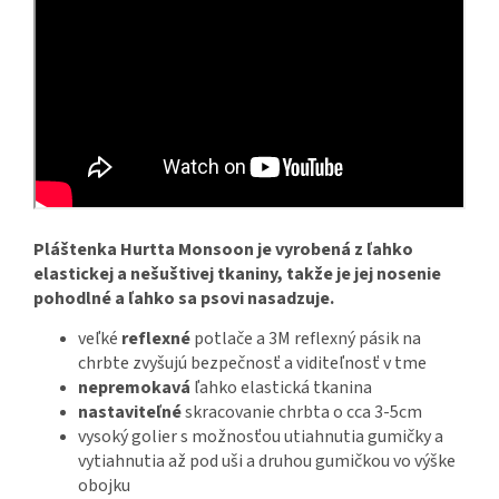
Pláštenka Hurtta Monsoon je vyrobená z ľahko
elastickej a nešuštivej tkaniny, takže je jej nosenie
pohodlné a ľahko sa psovi nasadzuje.
veľké
reflexné
potlače a 3M reflexný pásik na
chrbte zvyšujú bezpečnosť a viditeľnosť v tme
nepremokavá
ľahko elastická tkanina
nastaviteľné
skracovanie chrbta o cca 3-5cm
vysoký golier s možnosťou utiahnutia gumičky a
vytiahnutia až pod uši a druhou gumičkou vo výške
obojku