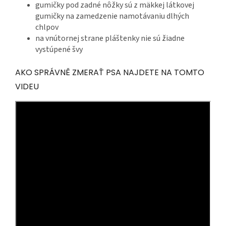
gumičky pod zadné nôžky sú z mäkkej látkovej
gumičky na zamedzenie namotávaniu dlhých
chlpov
na vnútornej strane pláštenky nie sú žiadne
vystúpené švy
AKO SPRÁVNĚ ZMERAŤ PSA NAJDETE NA TOMTO
VIDEU