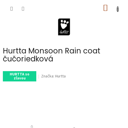
Prejsť
na
obsah
NÁKUPN
KOŠÍK
Hurtta Monsoon Rain coat
čučoriedková
HURTTA so
Značka:
Hurtta
zľavou