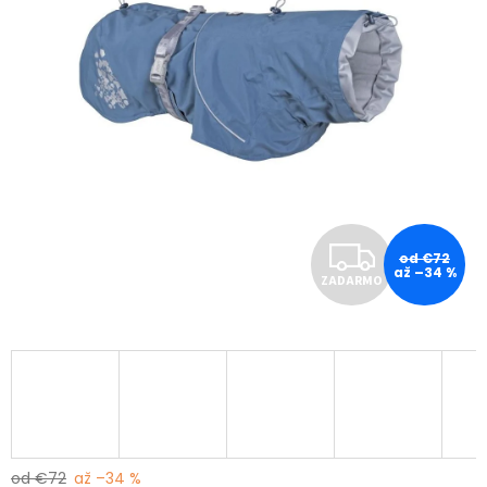
Z
od €72
až –34 %
ZADARMO
A
D
A
R
M
od €72
až –34 %