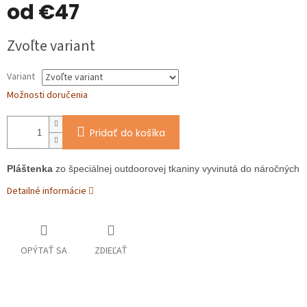
od
€47
O
Jednotková
Zvoľte variant
cena:
Variant
Možnosti doručenia
Pridať do košíka
Pláštenka
 zo špeciálnej outdoorovej tkaniny vyvinutá do náročnýc
Detailné informácie
OPÝTAŤ SA
ZDIEĽAŤ