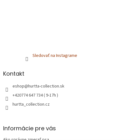
Sledovať na Instagrame
Kontakt
eshop
@
hurtta-collection.sk
+420774 647 734 ( 9-17h )
hurtta_collection.cz
Informácie pre vás
Ako správne zmerať psa