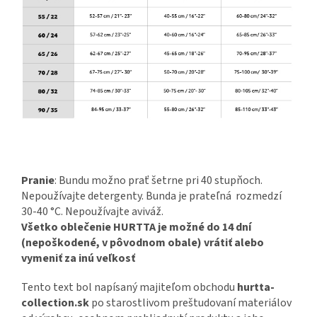
Pranie
: Bundu možno prať šetrne pri 40 stupňoch.
Nepoužívajte detergenty. Bunda je prateľná rozmedzí
30-40 °C. Nepoužívajte aviváž.
Všetko oblečenie HURTTA je možné do 14 dní
(nepoškodené, v pôvodnom obale) vrátiť alebo
vymeniť za inú veľkosť
Tento text bol napísaný majiteľom obchodu
hurtta-
collection.sk
po starostlivom preštudovaní materiálov