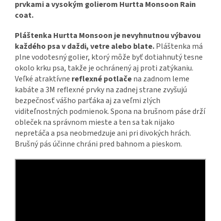
prvkami a vysokým golierom Hurtta Monsoon Rain
coat.
Pláštenka Hurtta Monsoon je nevyhnutnou výbavou
každého psa v daždi, vetre alebo blate.
Pláštenka má
plne vodotesný golier, ktorý môže byť dotiahnutý tesne
okolo krku psa, takže je ochránený aj proti zatýkaniu.
Veľké atraktívne
reflexné potlače
na zadnom leme
kabáte a 3M reflexné prvky na zadnej strane zvyšujú
bezpečnosť vášho parťáka aj za veľmi zlých
viditeľnostných podmienok. Spona na brušnom páse drží
obleček na správnom mieste a ten sa tak nijako
nepretáča a psa neobmedzuje ani pri divokých hrách.
Brušný pás účinne chráni pred bahnom a pieskom.