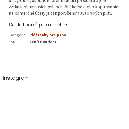
od výrobcu, osobnom prehliadnutí produktu a jeho
vyskúšaní na našich psíkoch. Akékoľvek jeho kopírovanie
na komerčné účely je tak porušením autorských práv.
Dodatočné parametre
Kategória
:
Pláštenky pre psov
EAN
:
Zvoľte variant
Z
á
p
ä
Instagram
t
i
e