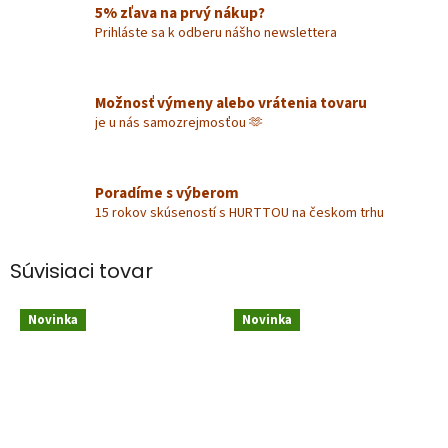
5% zľava na prvý nákup?
Prihláste sa k odberu nášho newslettera
Možnosť výmeny alebo vrátenia tovaru
je u nás samozrejmosťou 🫶
Poradíme s výberom
15 rokov skúseností s HURTTOU na českom trhu
Súvisiaci tovar
Novinka
Novinka