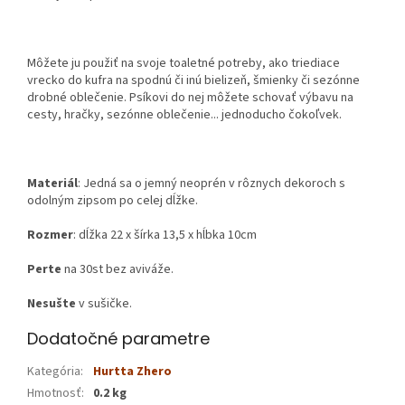
Môžete ju použiť na svoje toaletné potreby, ako triediace
vrecko do kufra na spodnú či inú bielizeň, šmienky či sezónne
drobné oblečenie. Psíkovi do nej môžete schovať výbavu na
cesty, hračky, sezónne oblečenie... jednoducho čokoľvek.
Materiál
: Jedná sa o jemný neoprén v rôznych dekoroch s
odolným zipsom po celej dĺžke.
Rozmer
: dĺžka 22 x šírka 13,5 x hĺbka 10cm
Perte
na 30st bez aviváže.
Nesušte
v sušičke.
Dodatočné parametre
Kategória
:
Hurtta Zhero
Hmotnosť
:
0.2 kg