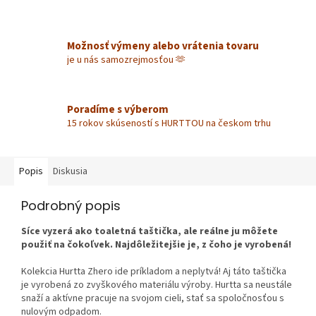
Možnosť výmeny alebo vrátenia tovaru
je u nás samozrejmosťou 🫶
Poradíme s výberom
15 rokov skúseností s HURTTOU na českom trhu
Popis
Diskusia
Podrobný popis
Síce vyzerá ako toaletná taštička, ale reálne ju môžete
použiť na čokoľvek. Najdôležitejšie je, z čoho je vyrobená!
Kolekcia Hurtta Zhero ide príkladom a neplytvá! Aj táto taštička
je vyrobená zo zvyškového materiálu výroby. Hurtta sa neustále
snaží a aktívne pracuje na svojom cieli, stať sa spoločnosťou s
nulovým odpadom.