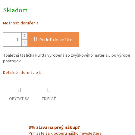
Jednotková
Skladom
cena:
Možnosti doručenia
Pridať do košíka
Toaletná taštička Hurtta vyrobená zo zvyškového materiálu po výrobe
postrojov.
Detailné informácie
OPÝTAŤ SA
ZDIEĽAŤ
5% zľava na prvý nákup?
Prihláste sa k odberu nášho newslettera