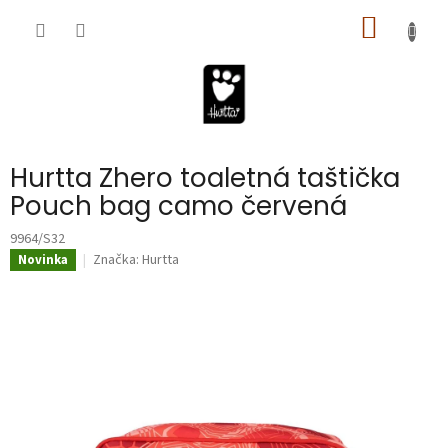
Prejsť
NÁKU
na
obsah
KOŠÍK
Hurtta Zhero toaletná taštička
Pouch bag camo červená
9964/S32
Značka:
Hurtta
Novinka