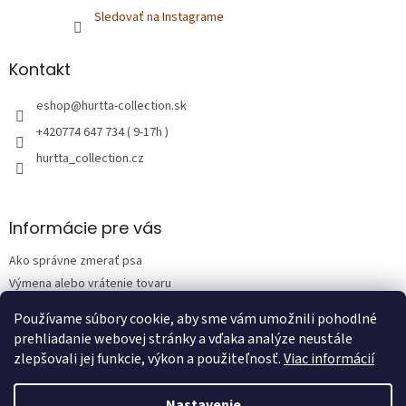
Sledovať na Instagrame
Kontakt
eshop
@
hurtta-collection.sk
+420774 647 734 ( 9-17h )
hurtta_collection.cz
Informácie pre vás
Ako správne zmerať psa
Výmena alebo vrátenie tovaru
Obchodné podmienky
Používame súbory cookie, aby sme vám umožnili pohodlné
Podmienky ochrany osobných údajov
prehliadanie webovej stránky a vďaka analýze neustále
zlepšovali jej funkcie, výkon a použiteľnosť.
Viac informácií
Nastavenie