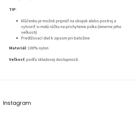
TIP
:
kľúčenku je možné pripnúť na obojok alebo postroj a
vytvoriť si malú rúčku na prichytenie psíka (úmerne jeho
veľkosti)
Predlžovací diel k zipsom pri batožine
Materiál
: 100% nylon
Veľkosť
: podľa skladovej dostupnosti.
Z
á
p
ä
Instagram
t
i
e