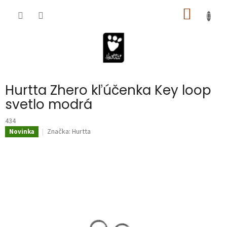
Prejsť
NÁKU
na
obsah
KOŠÍK
Hurtta Zhero kľúčenka Key loop
svetlo modrá
434
Značka:
Hurtta
Novinka