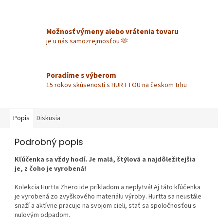
Možnosť výmeny alebo vrátenia tovaru
je u nás samozrejmosťou 🫶
Poradíme s výberom
15 rokov skúseností s HURTTOU na českom trhu
Popis
Diskusia
Podrobný popis
Kľúčenka sa vždy hodí. Je malá, štýlová a najdôležitejšia
je, z čoho je vyrobená!
Kolekcia Hurtta Zhero ide príkladom a neplytvá! Aj táto kľúčenka
je vyrobená zo zvyškového materiálu výroby. Hurtta sa neustále
snaží a aktívne pracuje na svojom cieli, stať sa spoločnosťou s
nulovým odpadom.